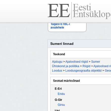
Tagasi ETBL-i
avalehele
Sumeri linnad
Teekond
Ajalugu
>
Ajaloolised riigid
>
Sumer
Ühiskond ja poliitika
>
Riigid
>
Ajaloolised ri
Loodus
>
Loodusgeograafia objektid
>
Geog
Seotud märksõnad
E-Eri
Eridu
G-Gir
Girsu
I-Isi