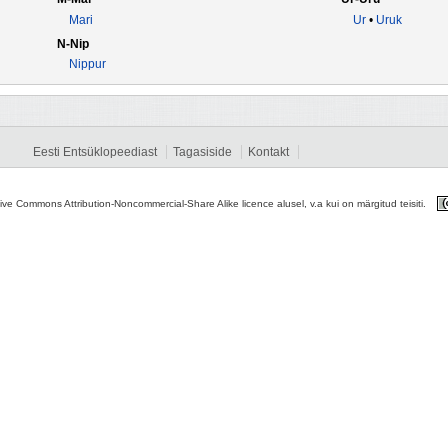
Mari
Ur
•
Uruk
N-Nip
Nippur
Eesti Entsüklopeediast
Tagasiside
Kontakt
tive Commons Attribution-Noncommercial-Share Alike licence alusel, v.a kui on märgitud teisiti.