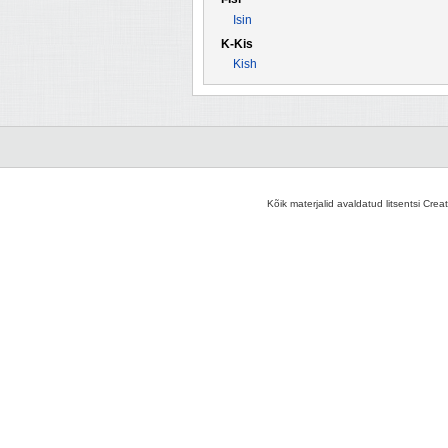
Isin
K-Kis
Kish
Kõik materjalid avaldatud litsentsi Crea