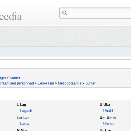
igid
>
Sumer
raafilised piirkonnad
>
Ees-Aasia
>
Mesopotaamia
>
Sumer
L-Lag
U-Uba
Lagash
Ubaid
Lar-Lar
Um-Umm
Larsa
Umma
M-Mar
Ur-Uru