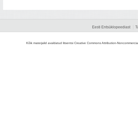
Eesti Entsüklopeediast
T
Kõik materjalid avaldatud litsentsi Creative Commons Attribution-Noncommercial-S