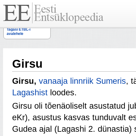
Tagasi ETBL-i
avalehele
Girsu
Girsu,
vanaaja
linnriik
Sumeris
, 
Lagashist
loodes.
G
irsu oli tõenäoliselt asustatud j
eKr), asustus kasvas tunduvalt e
Gudea ajal (Lagashi 2. dünastia) 