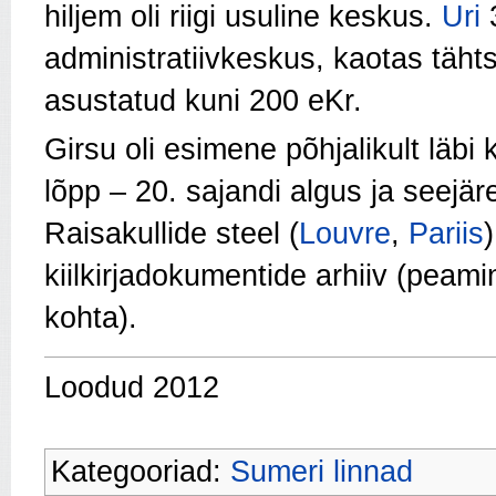
hiljem oli riigi usuline keskus.
Uri
3
administratiivkeskus, kaotas tähts
asustatud kuni 200 eKr.
Girsu oli esimene põhjalikult läbi
lõpp – 20. sajandi algus ja seejäre
Raisakullide steel (
Louvre
,
Pariis
kiilkirjadokumentide arhiiv (peam
kohta).
Loodud 2012
Kategooriad:
Sumeri linnad