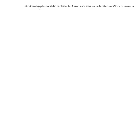
Kõik materjalid avaldatud litsentsi Creative Commons Attribution-Noncommercial-S