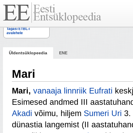
Tagasi ETBL-i
avalehele
Üldentsüklopeedia
ENE
Mari
Mari,
vanaaja
linnriik
Eufrati
keskj
Esimesed andmed III aastatuhande
Akadi
võimu, hiljem
Sumeri
Uri
3. 
dünastia langemist (II aastatuhan