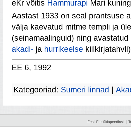
eKr võitis
Hammurapi
Mari kuninga
Aastast 1933 on seal prant­suse a
väl­ja kaevatud mitme templi ja ül
(seinamaalinguid) ning avasta­tud
akadi-
ja
hurrikeelse
kiilkirjatahvli)
EE 6, 1992
Kategooriad:
Sumeri linnad
|
Aka
Eesti Entsüklopeediast
T