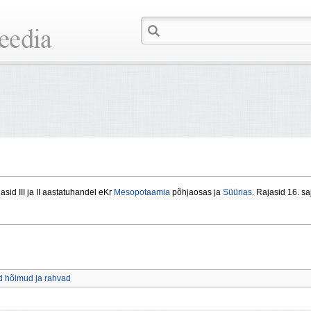
sid III ja II aastatuhandel eKr
Mesopotaamia
põhjaosas ja
Süürias
. Rajasid 16. s
d hõimud ja rahvad