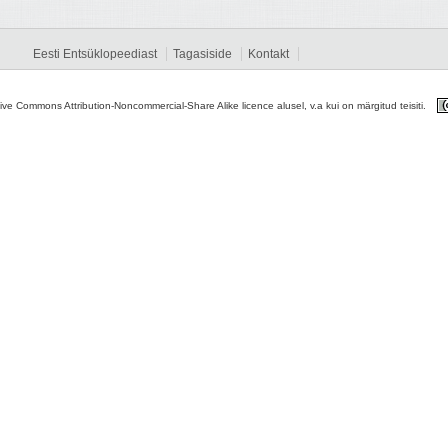
Eesti Entsüklopeediast
Tagasiside
Kontakt
tive Commons Attribution-Noncommercial-Share Alike licence alusel, v.a kui on märgitud teisiti.