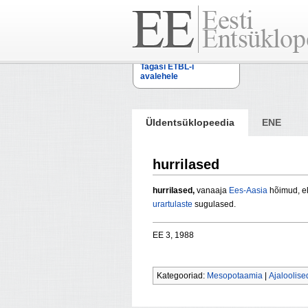
Tagasi ETBL-i
avalehele
Üldentsüklopeedia
ENE
hurrilased
hurrilased,
vanaaja
Ees-Aasia
hõimud, ela
urartulaste
sugulased.
EE 3, 1988
Kategooriad:
Mesopotaamia
|
Ajaloolise