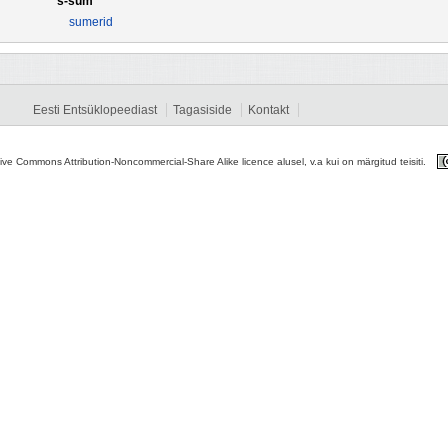
s-sum
sumerid
Eesti Entsüklopeediast
Tagasiside
Kontakt
tive Commons Attribution-Noncommercial-Share Alike licence alusel, v.a kui on märgitud teisiti.