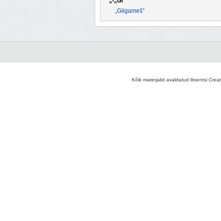
„-„Gi
„Gilgameš”
Kõik materjalid avaldatud litsentsi Crea