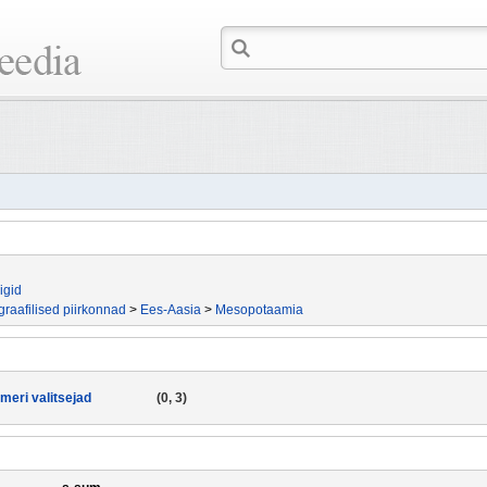
igid
raafilised piirkonnad
>
Ees-Aasia
>
Mesopotaamia
meri valitsejad
(0, 3)