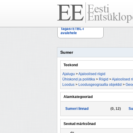
Tagasi ETBL-i
avalehele
Sumer
Teekond
Ajalugu
>
Ajaloolised riigid
Ühiskond ja poliitika
>
Riigid
>
Ajaloolised ri
Loodus
>
Loodusgeograafia objektid
>
Geog
Alamkategooriad
Sumeri linnad
(0, 12)
Su
Seotud märksõnad