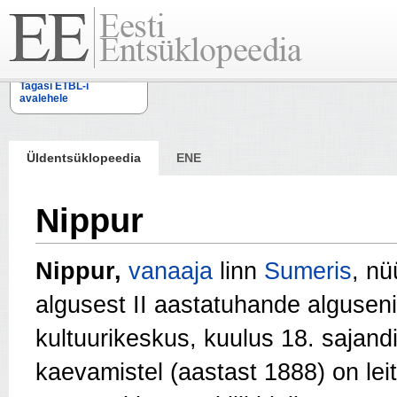
Tagasi ETBL-i
avalehele
Üldentsüklopeedia
ENE
Nippur
Nippur,
vanaaja
linn
Sumeris
, nü
algusest II aastatuhande alguseni
kultuurikeskus, kuulus 18. sajand
kaevamistel (aastast 1888) on lei