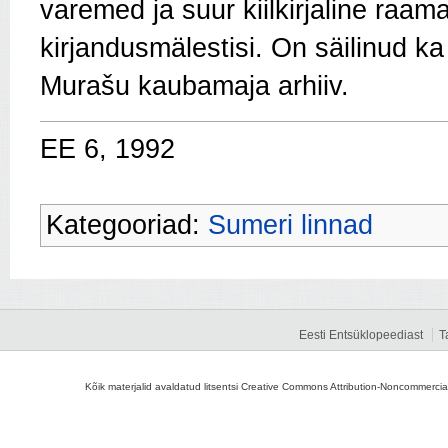
varemed ja suur kiilkirjaline raa
kirjandusmälestisi. On säilinud k
Murašu kaubamaja arhiiv.
EE 6, 1992
Kategooriad:
Sumeri linnad
Eesti Entsüklopeediast
T
Kõik materjalid avaldatud litsentsi Creative Commons Attribution-Noncommercial-S