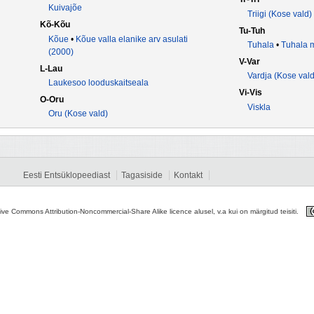
Kuivajõe
Triigi (Kose vald)
Kõ-Kõu
Tu-Tuh
Kõue
•
Kõue valla elanike arv asulati
Tuhala
•
Tuhala m
(2000)
V-Var
L-Lau
Vardja (Kose vald
Laukesoo looduskaitseala
Vi-Vis
O-Oru
Viskla
Oru (Kose vald)
Eesti Entsüklopeediast
Tagasiside
Kontakt
tive Commons Attribution-Noncommercial-Share Alike licence alusel, v.a kui on märgitud teisiti.