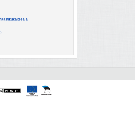
aastikukaitseala
)