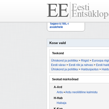
Tagasi ETBL-i
avalehele
Kose vald
Teekond
Ühiskond ja poliitika
>
Riigid
>
Euroopa riig
Eesti värav
>
Eesti riik ja rahvas
>
Eesti hal
Ühiskond ja poliitika
>
Haldusjaotus
>
Haldu
Seotud märksõnad
A-Ard
Ardu
•
Ardu neoliitiline kalmistu
H-Hab
Habaja
K-Kan