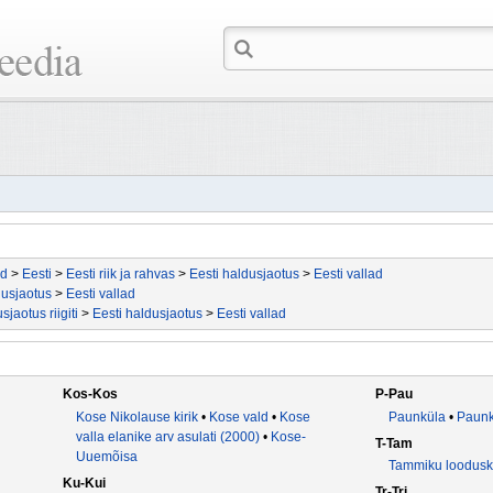
id
>
Eesti
>
Eesti riik ja rahvas
>
Eesti haldusjaotus
>
Eesti vallad
dusjaotus
>
Eesti vallad
sjaotus riigiti
>
Eesti haldusjaotus
>
Eesti vallad
Kos-Kos
P-Pau
Kose Nikolause kirik
•
Kose vald
•
Kose
Paunküla
•
Paunk
valla elanike arv asulati (2000)
•
Kose-
T-Tam
Uuemõisa
Tammiku loodusk
Ku-Kui
Tr-Tri