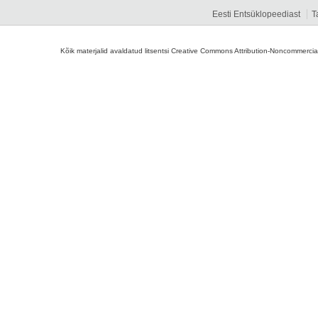
Eesti Entsüklopeediast
T
Kõik materjalid avaldatud litsentsi Creative Commons Attribution-Noncommercial-S