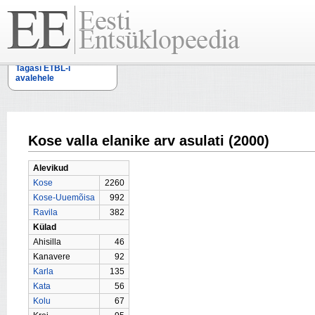
Tagasi ETBL-i
avalehele
Kose valla elanike arv asulati (2000)
Alevikud
Kose
2260
Kose-Uuemõisa
992
Ravila
382
Külad
Ahisilla
46
Kanavere
92
Karla
135
Kata
56
Kolu
67