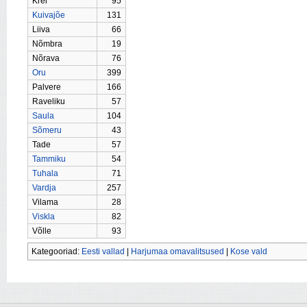
Krei
95
Kuivajõe
131
Liiva
66
Nõmbra
19
Nõrava
76
Oru
399
Palvere
166
Raveliku
57
Saula
104
Sõmeru
43
Tade
57
Tammiku
54
Tuhala
71
Vardja
257
Vilama
28
Viskla
82
Võlle
93
Kategooriad:
Eesti vallad
|
Harjumaa omavalitsused
|
Kose vald