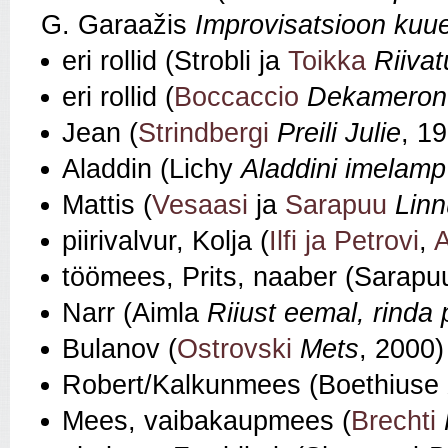
G. Garaažis
Improvisatsioon kuu
eri rollid (Strobli ja
Toikka
Riiva
eri rollid (
Boccaccio
Dekameron
Jean (
Strindbergi
Preili Julie
, 1
Aladdin (Lichy
Aladdini imelamp
Mattis (
Vesaasi
ja
Sarapuu
Lin
piirivalvur, Kolja (
Ilfi ja Petrovi
,
A
töömees, Prits, naaber (Sarap
Narr (Aimla
Riiust eemal, rinda
Bulanov (
Ostrovski
Mets
, 2000)
Robert/Kalkunmees (Boethiuse
Mees, vaibakaupmees (
Brechti