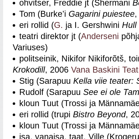
ohvitser, Freddie jt (Shermani
B
Tom (Burke’i
Gagarini puiestee
,
eri rollid (
G.
ja I. Gershwini
Hull
teatri direktor jt (
Anderseni
põhj
Variuses)
politseinik, Nikifor Nikiforõtš, toi
Krokodill
, 2006
Vana Baskini Teat
Stig (Sarapuu
Kella viie teater
Rudolf (Sarapuu
See ei ole Ta
kloun Tuut (Trossi ja Männamä
eri rollid (trupi
Bistro Beyond
, 2
kloun Tuut (Trossi ja Männamä
isa, vanaisa, taat, Ville (Kroge