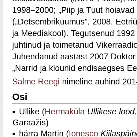
1998–2000; „Piip ja Tuut hoiavad E
(„Detsembrikuumus”, 2008, Eetriük
ja Meediakool). Tegutsenud 1992
juhtinud ja toimetanud Vikerraadi
Juhendanud aastast 2007 Doktor K
„Narrid ja klounid endisaegses Ees
Salme Reegi
nimeline auhind 20
Osi
Ullike (
Hermaküla
Ullikese lood
Garaažis)
härra Martin (
Ionesco
Kiilaspäin