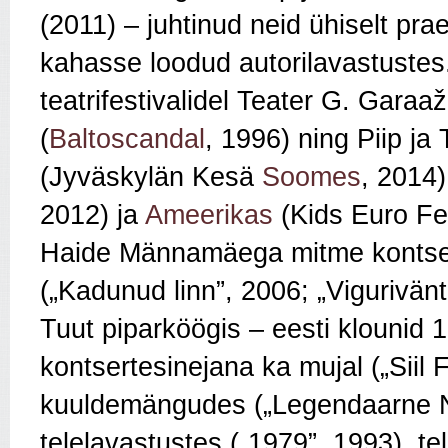
(2011) – juhtinud neid ühiselt pr
kahasse loodud autorilavastustes
teatrifestivalidel Teater G. Garaa
(
Baltoscandal
, 1996) ning Piip ja
(Jyväskylän Kesä
Soomes
, 2014
2012) ja
Ameerikas
(Kids Euro Fe
Haide Männamäega mitme kontsertl
(„Kadunud linn”, 2006; „Vigurivänt
Tuut piparköögis – eesti klounid 
kontsertesinejana ka mujal („Siil 
kuuldemängudes („Legendaarne Nil
telelavastustes („1979”, 1993), te