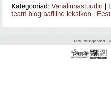
Kategooriad:
Vanalinnastuudio
|
teatri biograafiline leksikon
|
Eesti
Eesti Entsüklopeediast
T