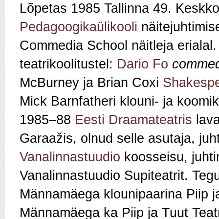
Lõpetas 1985 Tallinna 49. Keskko
Pedagoogikaülikooli
näitejuhtimis
Commedia School näitleja erialal
teatrikoolitustel:
Dario Fo
commedi
McBurney ja Brian Coxi
Shakespe
Mick Barnfatheri klouni- ja koom
1985–88
Eesti Draamateatris
lava
Garaažis, olnud selle asutaja, ju
Vanalinnastuudio
koosseisu, juht
Vanalinnastuudio Supiteatrit. Te
Männamäega klounipaarina Piip j
Männamäega ka Piip ja Tuut Teatr