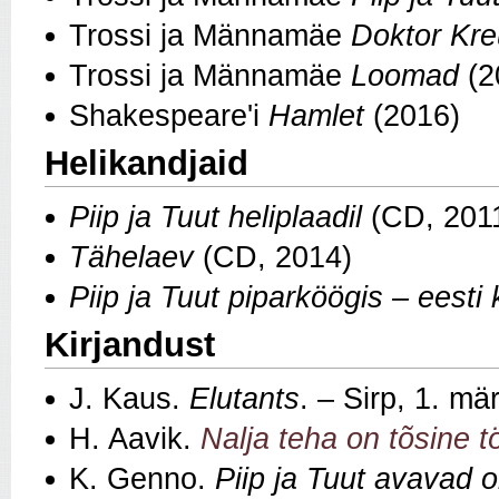
Trossi ja Männamäe
Doktor Kre
Trossi ja Männamäe
Loomad
(2
Shakespeare'i
Hamlet
(2016)
Helikandjaid
Piip ja Tuut heliplaadil
(CD, 201
Tähelaev
(CD, 2014)
Piip ja Tuut piparköögis – eesti
Kirjandust
J. Kaus.
Elutants
. – Sirp, 1. mä
H. Aavik.
Nalja teha on tõsine t
K. Genno.
Piip ja Tuut avavad 