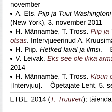
november
A. Ets.
Piip ja Tuut Washington
(New York), 3. november 2011
H. Männamäe, T. Tross.
Piip j
otsas
. Intervjueerinud A. Kruusim
H. Piip.
Hetked laval ja ilmsi
. –
V. Leivak.
Eks see ole ikka arma
2014
H. Männamäe, T. Tross.
Kloun o
[Intervjuu]. – Õpetajate Leht, 5.
ETBL, 2014 (
T. Truuvert
); täiend