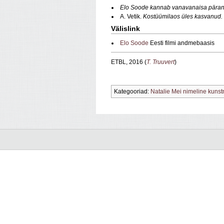
Elo Soode kannab vanavanaisa päran
A. Vetik.
Kostüümilaos üles kasvanud.
Välislink
Elo Soode
Eesti filmi andmebaasis
ETBL, 2016 (
T. Truuvert
)
Kategooriad:
Natalie Mei nimeline kuns