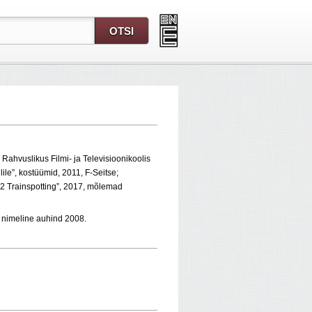
Rahvuslikus Filmi- ja Televisioonikoolis
lile”, kostüümid, 2011, F-Seitse;
T2 Trainspotting”, 2017, mõlemad
i nimeline auhind 2008.