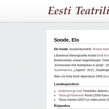
Soode, Elo
Elo Soode
, lavastuskunstnik.
Roman Nym
Lõpetanud stsenograafia erialal
Eesti Ku
filmikunstniku erialal magistrikraadi. Töö
„Kormoranid ehk Nahkpükse ei pesta”, 201
Suurbritannia
; „Legend”, 2015, „Paddingt
Mari-Liis Küla fondi stipendium 2006 (
Ees
Lavakujundusi
Anderseni
ja
Undi
Tinasõdur, Baleriin 
Titova
ja
Pärensoni
Roots
(2006 Kanut
Titova
Hamlet
(2007) ja
Väike prints
(2
Kirjandus