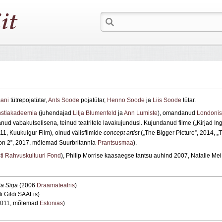
ani
tütrepojatütar,
Ants Soode
pojatütar,
Henno Soode
ja
Liis Soode
tütar.
nstiakadeemia
(juhendajad
Lilja Blumenfeld
ja
Ann Lumiste
), omandanud
Londonis
tanud vabakutselisena, teinud teatritele lavakujundusi. Kujundanud filme („Kirjad Ing
1, Kuukulgur Film), olnud välisfilmide
concept artist
(„The Bigger Picture”, 2014, „
on 2”, 2017, mõlemad Suurbritannia-
Prantsusmaa
).
ti Rahvuskultuuri Fond
), Philip Morrise kaasaegse tantsu auhind 2007, Natalie Me
ja Siga
(2006
Draamateatris
)
i Gildi SAALis)
011, mõlemad
Estonias
)