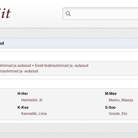
nd
hinnad ja autasud
>
Eesti teatriauhinnad ja -autasud
triauhinnad ja -autasud
H-Her
M-Mee
Hermeliin, Iir
Meeru, Maarja
K-Kee
S-Soo
Keevallik, Liina
Soode, Elo