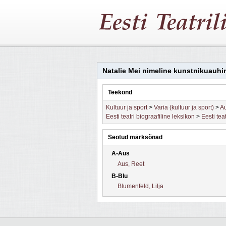
Natalie Mei nimeline kunstnikuauhi
Teekond
Kultuur ja sport
>
Varia (kultuur ja sport)
>
Au
Eesti teatri biograafiline leksikon
>
Eesti tea
Seotud märksõnad
A-Aus
Aus, Reet
B-Blu
Blumenfeld, Lilja