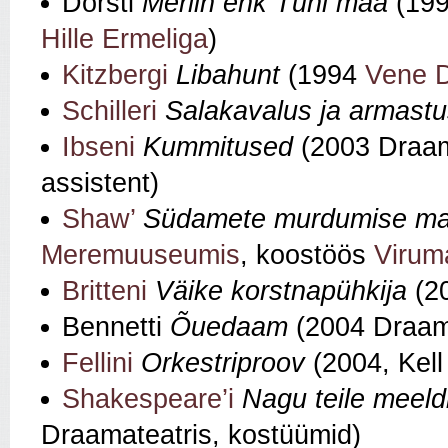
Dorsti
Merlin ehk Tühi maa
(19
Hille Ermeliga
)
Kitzbergi
Libahunt
(1994
Vene D
Schilleri
Salakavalus ja armast
Ibseni
Kummitused
(2003 Draama
assistent)
Shaw’
Südamete murdumise ma
Meremuuseumis
, koostöös
Virum
Britteni
Väike korstnapühkija
(20
Bennetti
Õuedaam
(2004 Draama
Fellini
Orkestriproov
(2004, Kel
Shakespeare’i
Nagu teile meeld
Draamateatris, kostüümid)