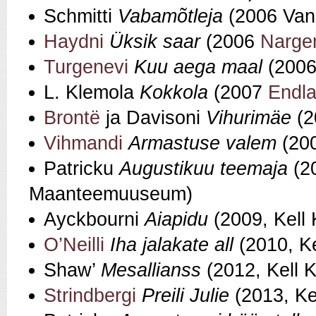
Schmitti
Vabamõtleja
(2006 Van
Haydni
Üksik saar
(2006
Narge
Turgenevi
Kuu aega maal
(2006
L. Klemola
Kokkola
(2007
Endl
Brontë
ja Davisoni
Vihurimäe
(2
Vihmandi
Armastuse valem
(200
Patricku
Augustikuu teemaja
(20
Maanteemuuseum)
Ayckbourni
Aiapidu
(2009, Kell
O’Neilli
Iha jalakate all
(2010, K
Shaw’
Mesallianss
(2012, Kell
Strindbergi
Preili Julie
(2013, K