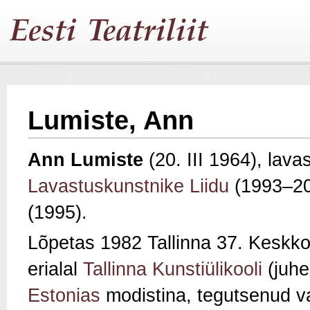
Lumiste, Ann
Ann Lumiste
(20. III 1964), lav
Lavastuskunstnike Liidu
(1993–20
(1995).
Lõpetas 1982 Tallinna 37. Keskkoo
erialal
Tallinna Kunstiülikooli
(juh
Estonias
modistina, tegutsenud va