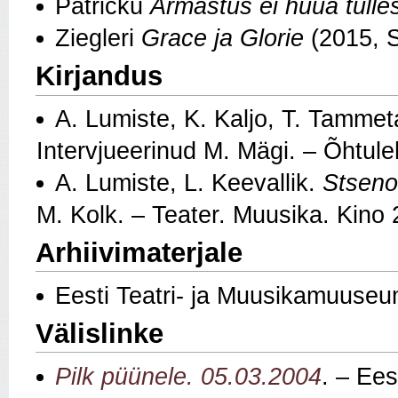
Patricku
Armastus ei hüüa tulle
Ziegleri
Grace ja Glorie
(2015, 
Kirjandus
A. Lumiste, K. Kaljo, T. Tammet
Intervjueerinud M. Mägi. – Õhtule
A. Lumiste, L. Keevallik.
Stsenog
M. Kolk. – Teater. Muusika. Kino
Arhiivimaterjale
Eesti Teatri- ja Muusikamuuseu
Välislinke
Pilk püünele. 05.03.2004
. – Ees