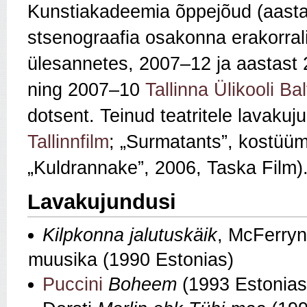
Kunstiakadeemia õppejõud (aasta
stsenograafia osakonna erakorral
ülesannetes, 2007–12 ja aastast 
ning 2007–10
Tallinna Ülikooli Bal
dotsent. Teinud teatritele lavakuj
Tallinnfilm
; „Surmatants”, kostüümi
„Kuldrannake”, 2006, Taska Film)
Lavakujundusi
Kilpkonna jalutuskäik
, McFerryn
muusika (1990 Estonias)
Puccini
Boheem
(1993 Estonias