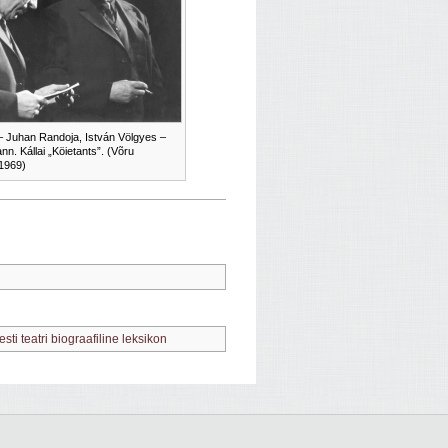
– Juhan Randoja, István Völgyes –
n. Kállai „Köietants”. (Võru
 1969)
esti teatri biograafiline leksikon