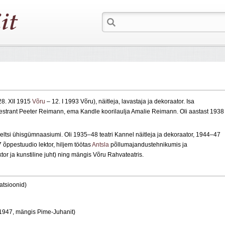
8. XII 1915
Võru
– 12. I 1993 Võru), näitleja, lavastaja ja dekoraator. Isa
rkestrant Peeter Reimann, ema Kandle koorilaulja Amalie Reimann. Oli aastast 1938
si ühisgümnaasiumi. Oli 1935–48 teatri Kannel näitleja ja dekoraator, 1944–47
47 õppestuudio lektor, hiljem töötas
Antsla
põllumajandustehnikumis ja
tor ja kunstiline juht) ning mängis Võru Rahvateatris.
atsioonid)
1947, mängis Pime‑Juhanit)