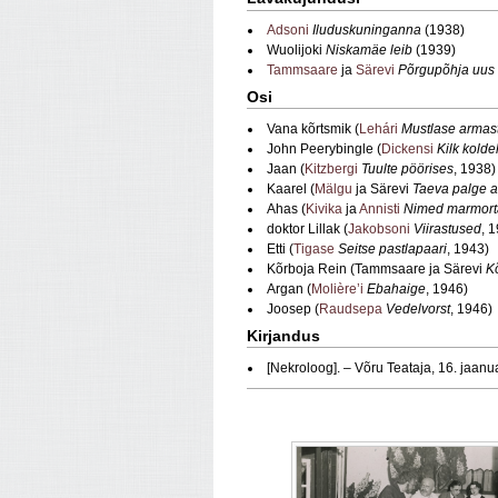
Adsoni
Iluduskuninganna
(1938)
Wuolijoki
Niskamäe leib
(1939)
Tammsaare
ja
Särevi
Põrgupõhja uus
Osi
Vana kõrtsmik (
Lehári
Mustlase armas
John Peerybingle (
Dickensi
Kilk kolde
Jaan (
Kitzbergi
Tuulte pöörises
, 1938)
Kaarel (
Mälgu
ja Särevi
Taeva palge a
Ahas (
Kivika
ja
Annisti
Nimed marmorta
doktor Lillak (
Jakobsoni
Viirastused
, 
Etti (
Tigase
Seitse pastlapaari
, 1943)
Kõrboja Rein (Tammsaare ja Särevi
K
Argan (
Molière’i
Ebahaige
, 1946)
Joosep (
Raudsepa
Vedelvorst
, 1946)
Kirjandus
[Nekroloog]. – Võru Teataja, 16. jaan