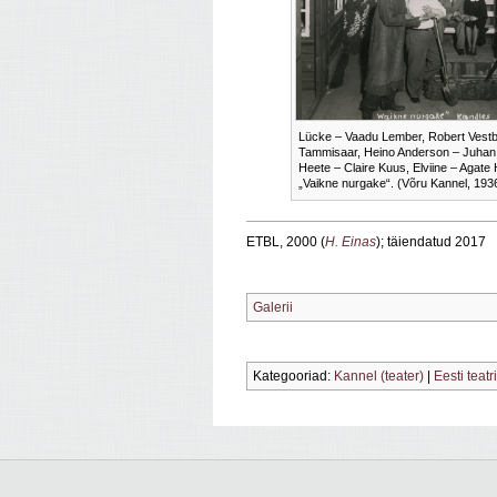
Lücke – Vaadu Lember, Robert Vestb
Tammisaar, Heino Anderson – Juhan
Heete – Claire Kuus, Elviine – Agate H
„Vaikne nurgake“. (Võru Kannel, 193
ETBL, 2000 (
H. Einas
); täiendatud 2017
Galerii
Kategooriad:
Kannel (teater)
|
Eesti teat