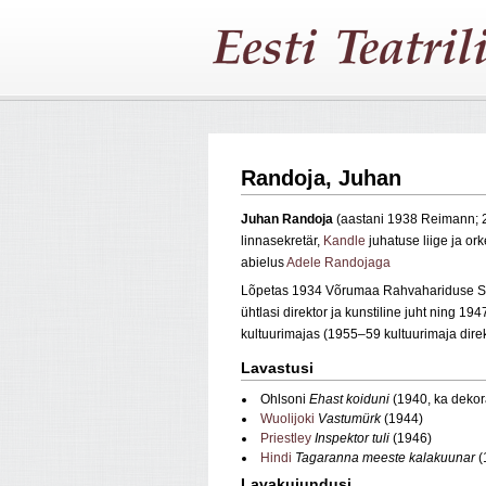
Randoja, Juhan
Juhan Randoja
(aastani 1938 Reimann; 2
linnasekretär,
Kandle
juhatuse liige ja o
abielus
Adele Randojaga
Lõpetas 1934 Võrumaa Rahvahariduse Selt
ühtlasi direktor ja kunstiline juht ning 19
kultuurimajas (1955–59 kultuurimaja direk
Lavastusi
Ohlsoni
Ehast koiduni
(1940, ka dekor
Wuolijoki
Vastumürk
(1944)
Priestley
Inspektor tuli
(1946)
Hindi
Tagaranna meeste kalakuunar
(
Lavakujundusi