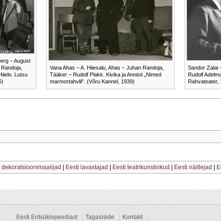
erg – August
 Randoja,
Vana Ahas – A. Hiiesalu, Ahas – Juhan Randoja,
Sandor Zalai 
iielo. Lutsu
Tääker – Rudolf Plakk. Kivika ja Annisti „Nimed
Rudolf Adelman
6)
marmortahvlil”. (Võru Kannel, 1939)
Rahvateater,
ri dekoratsioonimaalijad
|
Eesti lavastajad
|
Eesti teatrikunstnikud
|
Eesti näitlejad
|
E
Eesti Entsüklopeediast
Tagasiside
Kontakt