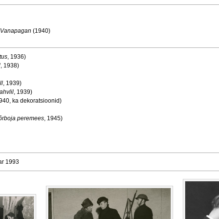
 Vanapagan
(1940)
tus
, 1936)
l
, 1938)
ll
, 1939)
hvlil
, 1939)
1940, ka dekoratsioonid)
õrboja peremees
, 1945)
uar 1993