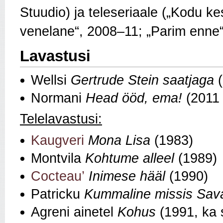
Stuudio) ja teleseriaale („Kodu ke
venelane“, 2008–11; „Parim enne“
Lavastusi
Wellsi
Gertrude Stein saatjaga
(
Normani
Head ööd, ema!
(2011 
Telelavastusi:
Kaugveri
Mona Lisa
(1983)
Montvila
Kohtume alleel
(1989)
Cocteau’
Inimese hääl
(1990)
Patricku
Kummaline missis Sav
Agreni ainetel
Kohus
(1991, ka s