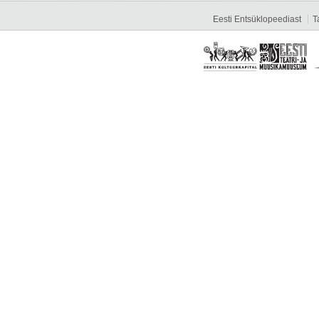
Eesti Entsüklopeediast
T