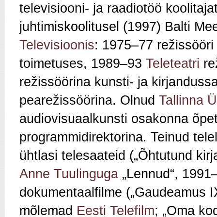
televisiooni- ja raadiotöö koolitaj
juhtimiskoolitusel (1997) Balti 
Televisioonis
: 1975–77 režissööri
toimetuses, 1989–93
Teleteatri
re
režissöörina kunsti- ja kirjanduss
pearežissöörina. Olnud
Tallinna Ü
audiovisuaalkunsti osakonna õp
programmidirektorina. Teinud telel
ühtlasi telesaateid („Õhtutund ki
Anne Tuulinguga
„Lennud“, 1991–
dokumentaalfilme („Gaudeamus IX“
mõlemad
Eesti Telefilm
; „Oma kod