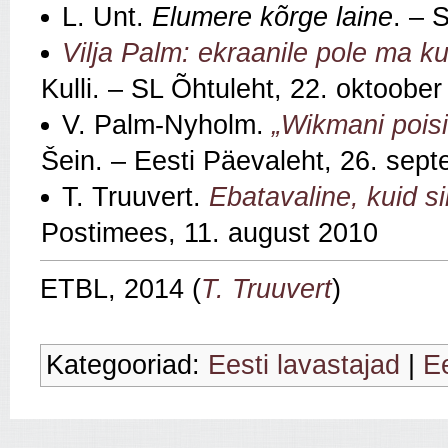
L. Unt.
Elumere kõrge laine
. – S
Vilja Palm: ekraanile pole ma k
Kulli. – SL Õhtuleht, 22. oktoobe
V. Palm-Nyholm.
„Wikmani poisi
Šein. – Eesti Päevaleht, 26. sep
T. Truuvert.
Ebatavaline, kuid s
Postimees, 11. august 2010
ETBL, 2014 (
T. Truuvert
)
Kategooriad:
Eesti lavastajad
|
Ee