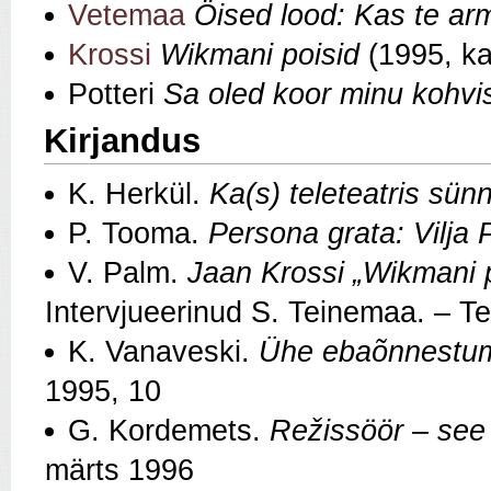
Vetemaa
Öised lood: Kas te ar
Krossi
Wikmani poisid
(1995, ka
Potteri
Sa oled koor minu kohvi
Kirjandus
K. Herkül.
Ka(s) teleteatris sünn
P. Tooma.
Persona grata: Vilja 
V. Palm.
Jaan Krossi „Wikmani p
Intervjueerinud S. Teinemaa. – T
K. Vanaveski.
Ühe ebaõnnestumi
1995, 10
G. Kordemets.
Režissöör – see 
märts 1996