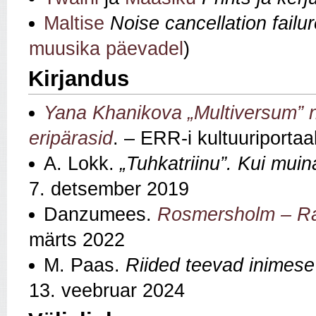
Maltise
Noise cancellation fail
muusika päevadel
)
Kirjandus
Yana Khanikova „Multiversum” nä
eripärasid
. – ERR-i kultuuriportaa
A. Lokk.
„Tuhkatriinu”. Kui mui
7. detsember 2019
Danzumees.
Rosmersholm – Ra
märts 2022
M. Paas.
Riided teevad inimese
13. veebruar 2024