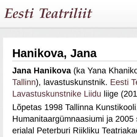
Hanikova, Jana
Jana Hanikova
(ka Yana Khaniko
Tallinn
), lavastuskunstnik.
Eesti Te
Lavastuskunstnike Liidu
liige (201
Lõpetas 1998 Tallinna Kunstikooli
Humanitaargümnaasiumi ja 2005 
erialal Peterburi Riikliku Teatria