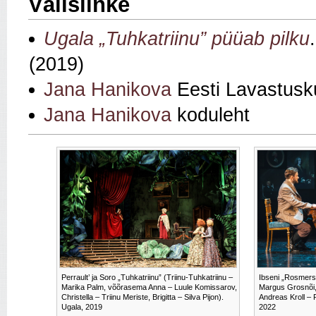
Välislinke
Ugala „Tuhkatriinu” püüab pilku
(2019)
Jana Hanikova
Eesti Lavastusku
Jana Hanikova
koduleht
Perrault’ ja Soro „Tuhkatriinu” (Triinu-Tuhkatriinu –
Ibseni „Rosmer
Marika Palm, võõrasema Anna – Luule Komissarov,
Margus Grosnõi, 
Christella – Triinu Meriste, Brigitta – Silva Pijon).
Andreas Kroll – 
Ugala, 2019
2022