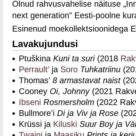
Olnud rahvusvahelise näituse „In
next generation” Eesti-poolne ku
Esinenud moekollektsioonidega Es
Lavakujundusi
Ptuškina
Kuni ta suri
(2018
Rakv
Perrault’
ja
Soro
Tuhkatriinu
(20
Thomas’
8 armastavat naist
(20
Cooney
Oi, Johnny
(2021 Rakve
Ibseni
Rosmersholm
(2022 Rakv
Bullmore’i
Di ja Viv ja Rose
(202
Krüssi ja
Kiluski
Suur Boy ja Vä
Twaini
ja
Maasiku
Prints ja kerj