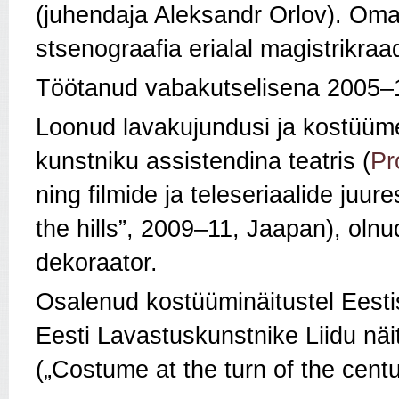
(juhendaja Aleksandr Orlov). O
stsenograafia erialal magistrikraa
Töötanud vabakutselisena 2005
Loonud lavakujundusi ja kostüüm
kunstniku assistendina teatris (
Pr
ning filmide ja teleseriaalide ju
the hills”, 2009–11, Jaapan), olnu
dekoraator.
Osalenud kostüüminäitustel Eestis
Eesti Lavastuskunstnike Liidu näit
(„Costume at the turn of the cen