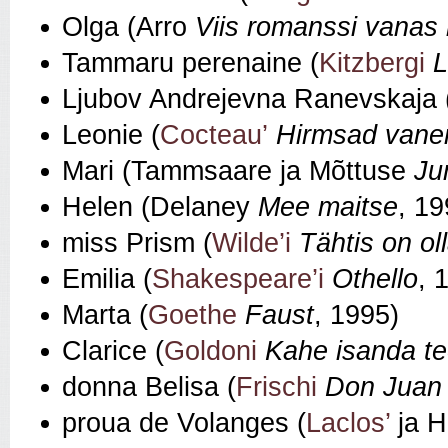
Olga (Arro
Viis romanssi vanas
Tammaru perenaine (
Kitzbergi
L
Ljubov Andrejevna Ranevskaja
Leonie (
Cocteau’
Hirmsad van
Mari (Tammsaare ja Mõttuse
Ju
Helen (Delaney
Mee maitse
, 19
miss Prism (
Wilde’i
Tähtis on ol
Emilia (
Shakespeare’i
Othello
, 
Marta (
Goethe
Faust
, 1995)
Clarice (
Goldoni
Kahe isanda t
donna Belisa (
Frischi
Don Juan 
proua de Volanges (
Laclos’
ja 