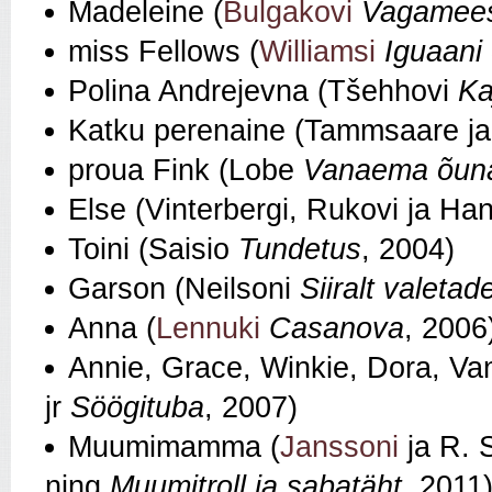
Madeleine (
Bulgakovi
Vagamees
miss Fellows (
Williamsi
Iguaani
Polina Andrejevna (Tšehhovi
Ka
Katku perenaine (Tammsaare j
proua Fink (Lobe
Vanaema õuna
Else (Vinterbergi, Rukovi ja Ha
Toini (Saisio
Tundetus
, 2004)
Garson (Neilsoni
Siiralt valetad
Anna (
Lennuki
Casanova
, 2006
Annie, Grace, Winkie, Dora, Va
jr
Söögituba
, 2007)
Muumimamma (
Janssoni
ja R.
ning
Muumitroll ja sabatäht
, 2011