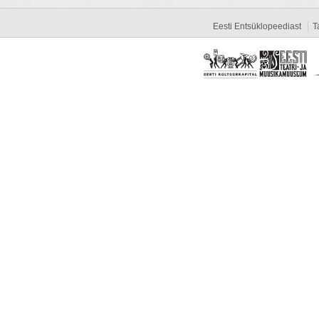
Eesti Entsüklopeediast
T