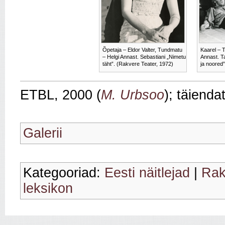
Õpetaja – Eldor Valter, Tundmatu
Kaarel – T
– Helgi Annast. Sebastiani „Nimetu
Annast. T
täht”. (Rakvere Teater, 1972)
ja noored”
ETBL, 2000 (
M. Urbsoo
); täienda
Galerii
Kategooriad:
Eesti näitlejad
|
Rak
leksikon