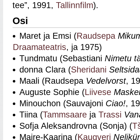
tee”, 1991,
Tallinnfilm
).
Osi
Maret ja Emsi (
Raudsepa
Mikum
Draamateatris
, ja 1975)
Tundmatu (Sebastiani
Nimetu t
donna Clara (
Sheridani
Seltsid
Maali (Raudsepa
Vedelvorst
, 1
Auguste Sophie (
Liivese
Masker
Minouchon (Sauvajoni
Ciao!
, 1
Tiina (
Tammsaare
ja
Trassi
Van
Sofja Aleksandrovna (Sonja) (
T
Maire-Kaarina (
Kaugveri
Nelikü