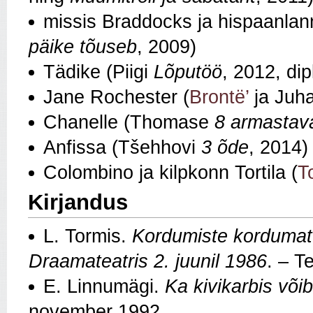
missis Braddocks ja hispaanlan
päike tõuseb
, 2009)
Tädike (Piigi
Lõputöö
, 2012, di
Jane Rochester (
Brontë’
ja Juh
Chanelle (Thomase
8 armastava
Anfissa (Tšehhovi
3 õde
, 2014)
Colombino ja kilpkonn Tortila (
T
Kirjandus
L. Tormis.
Kordumiste kordumatu
Draamateatris 2. juunil 1986
. – T
E. Linnumägi.
Ka kivikarbis võ
november 1992