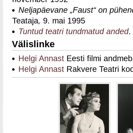
Neljapäevane „Faust“ on pühend
Teataja
,
9. mai 1995
Tuntud teatri tundmatud anded
.
Välislinke
Helgi Annast
Eesti filmi andmeb
Helgi Annast
Rakvere Teatri kod