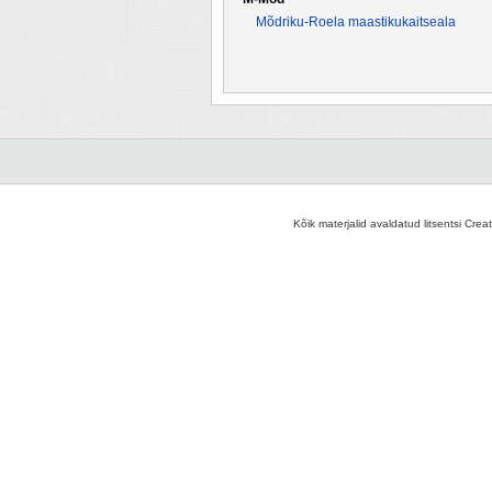
Mõdriku-Roela maastikukaitseala
Kõik materjalid avaldatud litsentsi Crea