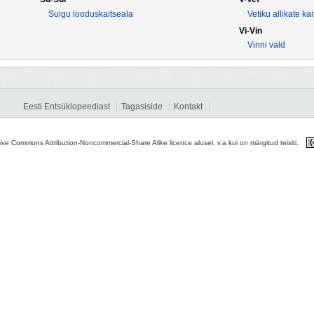
Suigu looduskaitseala
Vetiku allikate ka
Vi-Vin
Vinni vald
Eesti Entsüklopeediast
Tagasiside
Kontakt
tive Commons Attribution-Noncommercial-Share Alike licence alusel, v.a kui on märgitud teisiti.