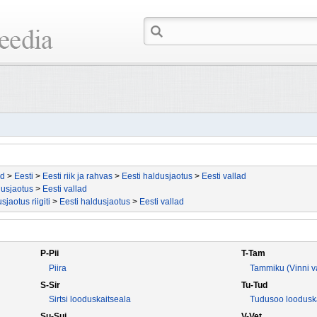
id
>
Eesti
>
Eesti riik ja rahvas
>
Eesti haldusjaotus
>
Eesti vallad
dusjaotus
>
Eesti vallad
sjaotus riigiti
>
Eesti haldusjaotus
>
Eesti vallad
P-Pii
T-Tam
Piira
Tammiku (Vinni v
S-Sir
Tu-Tud
Sirtsi looduskaitseala
Tudusoo loodusk
Su-Sui
V-Vet