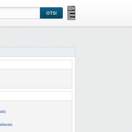
ald)
aitseala