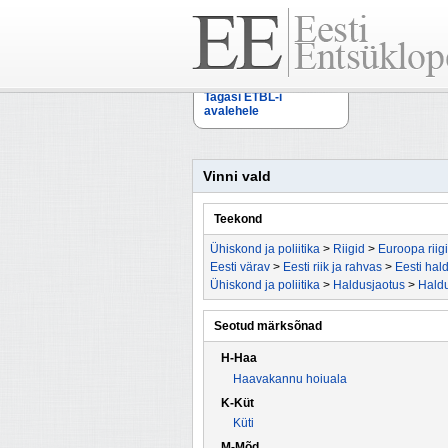
Tagasi ETBL-i
avalehele
Vinni vald
Teekond
Ühiskond ja poliitika
>
Riigid
>
Euroopa riig
Eesti värav
>
Eesti riik ja rahvas
>
Eesti hal
Ühiskond ja poliitika
>
Haldusjaotus
>
Haldu
Seotud märksõnad
H-Haa
Haavakannu hoiuala
K-Küt
Küti
M-Mõd