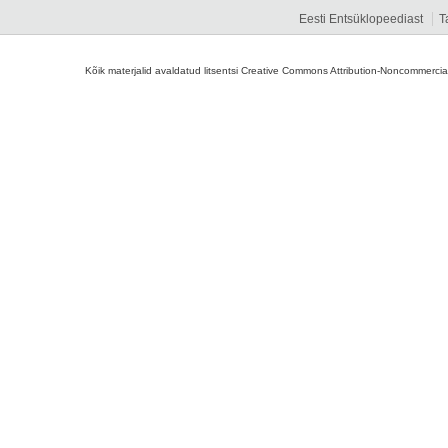
Eesti Entsüklopeediast
T
Kõik materjalid avaldatud litsentsi Creative Commons Attribution-Noncommercial-S