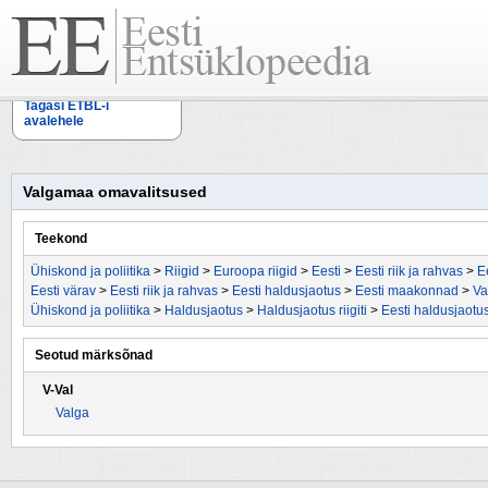
Tagasi ETBL-i
avalehele
Valgamaa omavalitsused
Teekond
Ühiskond ja poliitika
>
Riigid
>
Euroopa riigid
>
Eesti
>
Eesti riik ja rahvas
>
E
Eesti värav
>
Eesti riik ja rahvas
>
Eesti haldusjaotus
>
Eesti maakonnad
>
Va
Ühiskond ja poliitika
>
Haldusjaotus
>
Haldusjaotus riigiti
>
Eesti haldusjaotu
Seotud märksõnad
V-Val
Valga