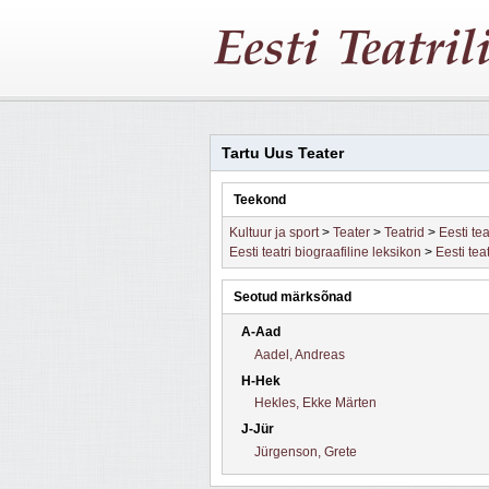
Tartu Uus Teater
Teekond
Kultuur ja sport
>
Teater
>
Teatrid
>
Eesti tea
Eesti teatri biograafiline leksikon
>
Eesti tea
Seotud märksõnad
A-Aad
Aadel, Andreas
H-Hek
Hekles, Ekke Märten
J-Jür
Jürgenson, Grete