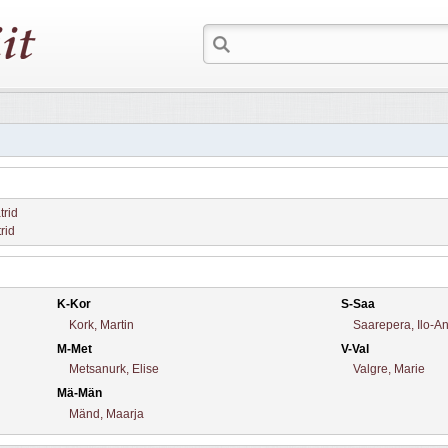
trid
trid
K-Kor
S-Saa
Kork, Martin
Saarepera, Ilo-A
M-Met
V-Val
Metsanurk, Elise
Valgre, Marie
Mä-Män
Mänd, Maarja