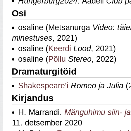
Hungerburg2024
: Aadeli
Club p
Osi
osaline (Metsanurga
Video: täi
minestuses
, 2021)
osaline (
Keerdi
Lood
, 2021)
osaline (
Põllu
Stereo
, 2022)
Dramaturgitöid
Shakespeare’i
Romeo ja Julia
(
Kirjandus
H. Marrandi.
Mänguhimu siin- ja
11. detsember 2020