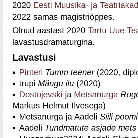
2020
Eesti Muusika- ja Teatriaka
2022 samas magistriõppes.
Olnud aastast 2020
Tartu Uue Tea
lavastusdramaturgina.
Lavastusi
Pinteri
Tumm teener
(2020, dip
trupi
Mängu ilu
(2020)
Dostojevski
ja
Metsanurga
Rog
Markus Helmut Ilvesega)
Metsanurga ja Aadeli
Siili poom
Aadeli
Tundmatute asjade mets