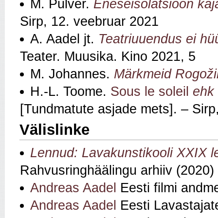
M. Pulver.
Eneseisolatsioon kaj
Sirp, 12. veebruar 2021
A. Aadel jt.
Teatriuuendus ei hüü
Teater. Muusika. Kino 2021, 5
M. Johannes.
Märkmeid Rogožin
H.-L. Toome.
Sous le soleil
ehk 
[Tundmatute asjade mets]. – Sirp
Välislinke
Lennud: Lavakunstikooli XXIX 
Rahvusringhäälingu arhiiv (2020)
Andreas Aadel
Eesti filmi andm
Andreas Aadel
Eesti Lavastajat