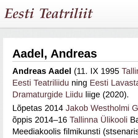
Aadel, Andreas
Andreas Aadel
(11. IX 1995
Tall
Eesti Teatriliidu
ning
Eesti Lavasta
Dramaturgide Liidu
liige (2020).
Lõpetas 2014
Jakob Westholmi 
õppis 2014–16
Tallinna Ülikooli
Bal
Meediakoolis filmikunsti (stsenaris