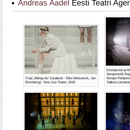
Andreas Aadel
Eesti Teatri Agen
Dostojevski ja M
Semjonovitš Rog
Trupi „Mängu ilu” (osalised – Elise Metsanurk, Jan
Semjon Parfjono
Ehrenberg). Tartu Uus Teater, 2020
Tallinna Linnatea