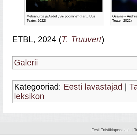
Metsanurga ja Aadeli „Siili poomine” (Tartu Uus
Osaline – Andrea
Teater, 2022)
Teater, 2022)
ETBL, 2024 (
T. Truuvert
)
Galerii
Kategooriad:
Eesti lavastajad
|
T
leksikon
Eesti Entsüklopeediast
T