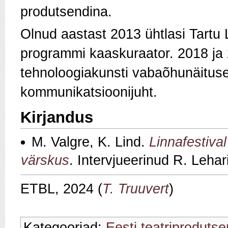
produtsendina.
Olnud aastast 2013 ühtlasi Tartu L
programmi kaaskuraator. 2018 ja
tehnoloogiakunsti vabaõhunäituse 
kommunikatsioonijuht.
Kirjandus
M. Valgre, K. Lind.
Linnafestiva
värskus
. Intervjueerinud R. Lehar
ETBL, 2024 (
T. Truuvert
)
Kategooriad:
Eesti teatriprodutse