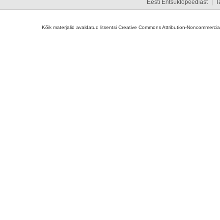
Eesti Entsüklopeediast
T
Kõik materjalid avaldatud litsentsi Creative Commons Attribution-Noncommercial-S