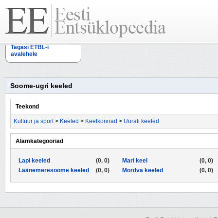
Tagasi ETBL-i
avalehele
Soome-ugri keeled
Teekond
Kultuur ja sport
>
Keeled
>
Keelkonnad
>
Uurali keeled
Alamkategooriad
Lapi keeled
(0, 0)
Mari keel
(0, 0)
Läänemeresoome keeled
(0, 0)
Mordva keeled
(0, 0)