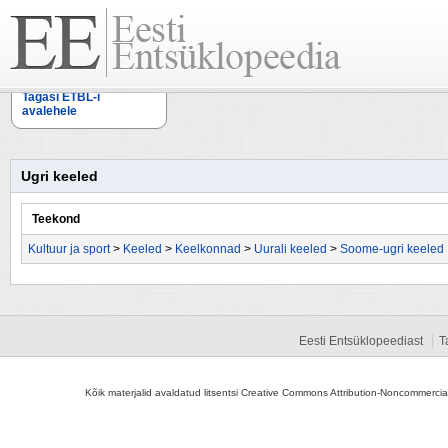
Tagasi ETBL-i
avalehele
Ugri keeled
Teekond
Kultuur ja sport
>
Keeled
>
Keelkonnad
>
Uurali keeled
>
Soome-ugri keeled
Eesti Entsüklopeediast
T
Kõik materjalid avaldatud litsentsi Creative Commons Attribution-Noncommercial-S