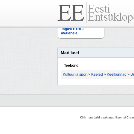
Tagasi ETBL-i
avalehele
Mari keel
Teekond
Kultuur ja sport
>
Keeled
>
Keelkonnad
>
Uu
Kõik materjalid avaldatud litsentsi Crea