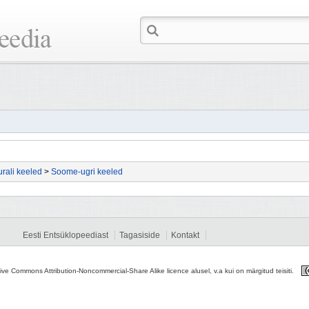
rali keeled
>
Soome-ugri keeled
Eesti Entsüklopeediast
Tagasiside
Kontakt
tive Commons Attribution-Noncommercial-Share Alike licence alusel, v.a kui on märgitud teisiti.