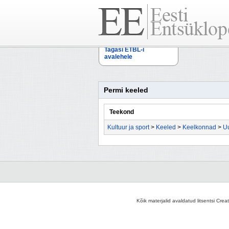
Tagasi ETBL-i
avalehele
Permi keeled
Teekond
Kultuur ja sport
>
Keeled
>
Keelkonnad
>
Uu
Kõik materjalid avaldatud litsentsi Crea