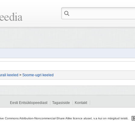
rali keeled
>
Soome-ugri keeled
Eesti Entsüklopeediast
Tagasiside
Kontakt
tive Commons Attribution-Noncommercial-Share Alike licence alusel, v.a kui on märgitud teisiti.