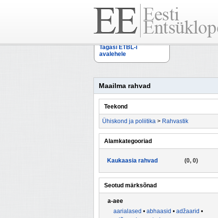
Tagasi ETBL-i
avalehele
Maailma rahvad
Teekond
Ühiskond ja poliitika
>
Rahvastik
Alamkategooriad
Kaukaasia rahvad
(0, 0)
Seotud märksõnad
a-aee
aarialased
•
abhaasid
•
adžaarid
•