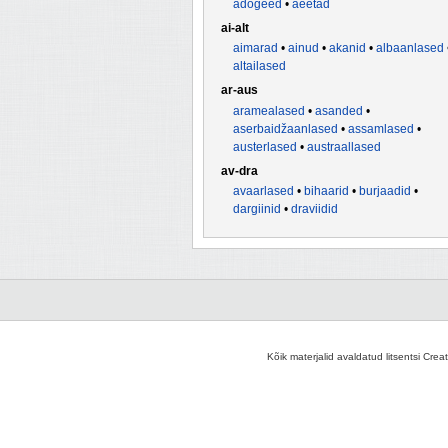
adõgeed
•
aeetad
ai-alt
aimarad
•
ainud
•
akanid
•
albaanlased
altailased
ar-aus
aramealased
•
asanded
•
aserbaidžaanlased
•
assamlased
•
austerlased
•
austraallased
av-dra
avaarlased
•
bihaarid
•
burjaadid
•
dargiinid
•
draviidid
Kõik materjalid avaldatud litsentsi Crea