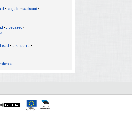
hid
•
singalid
•
taatlased
•
ud
•
tiibetlased
•
šid
klased
•
türkmeenid
•
rahvas)