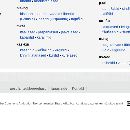
hindud
•
hindustanlased
p-tal
his-ing
pandžabid
•
sind
•
hispaanlased
•
horvaadid
•
ibeerid
talõšid
(Gruusia)
•
ibeerid (Hispaania)
•
ingušid
tat-tšu
it-kar
tatarlased
•
telug
itaallased
•
jaapanlased
•
jaavalased
•
tšetšeenid
•
tšukt
kabardid
•
karaiimid
tu-uig
kas-kur
turgi rahvad
•
tür
kasahhid
•
kašmiirid
•
kirgiisid
•
udid
•
uiguurid
krimmitatarlased
•
kurdid
•
kurelased
us-ved
usbekid
•
vedad (
Eesti Entsüklopeediast
Tagasiside
Kontakt
tive Commons Attribution-Noncommercial-Share Alike licence alusel, v.a kui on märgitud teisiti.