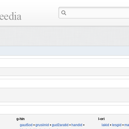
g-hin
l-ori
gautšod
•
grusiinid
•
gudžaratid
•
handid
•
lakid
•
lesgid
•
ma