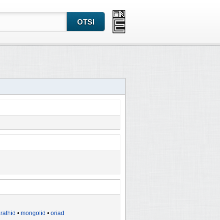
rathid
•
mongolid
•
oriad