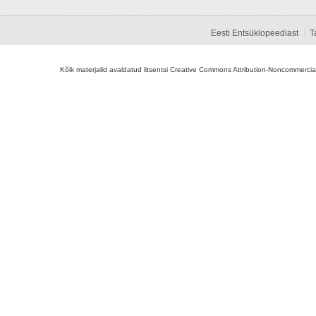
Eesti Entsüklopeediast
T
Kõik materjalid avaldatud litsentsi Creative Commons Attribution-Noncommercial-S