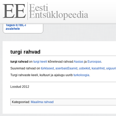
Tagasi ETBL-i
avalehele
turgi rahvad
turgi rahvad
on
turgi keeli
kõnelevad rahvad
Aasias
ja
Euroopas
.
Suuremad rahvad on
türklased
,
aserbaidžaanid
,
usbekid
,
kasahhid
,
uiguur
Turgi rahvaste keeli, kultuuri ja ajalugu uurib
turkoloogia
.
Loodud 2012
Kategooriad:
Maailma rahvad