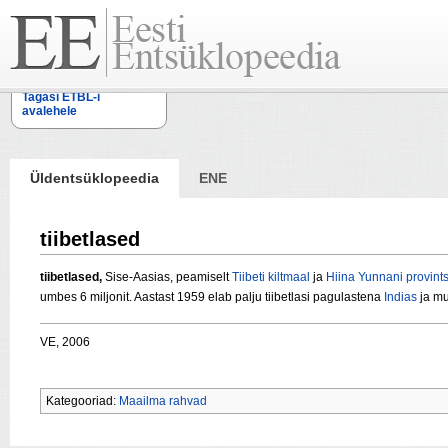
Tagasi ETBL-i
avalehele
Üldentsüklopeedia
ENE
tiibetlased
tiibetlased,
Sise-Aasias, peamiselt
Tiibeti kiltmaal
ja
Hiina
Yunnani provints
umbes 6 miljonit. Aastast 1959 elab palju tiibetlasi pagulastena
Indias
ja mu
VE, 2006
Kategooriad:
Maailma rahvad