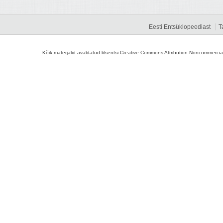
Eesti Entsüklopeediast
T
Kõik materjalid avaldatud litsentsi Creative Commons Attribution-Noncommercial-S