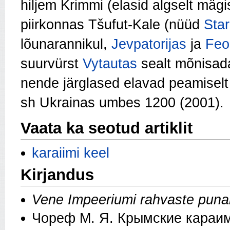
hiljem Krimmi (
elasid algselt mäg
piirkonnas
Tšufut-Kale (nüüd
Sta
lõunarannikul,
Jevpatorijas
ja
Feo
suurvürst
Vytautas
sealt mõnisad
nende järglased elavad peamisel
sh Ukrainas umbes 1200 (2001).
Vaata ka seotud artiklit
karaiimi keel
Kirjandus
Vene Impeeriumi rahvaste pun
Чореф М. Я. Крымские караим