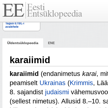
Tagasi ETBL-i
avalehele
Üldentsüklopeedia
ENE
karaiimid
karaiimid
(
end
animetus
karai
, m
peamiselt
Ukrainas
(
Krimmis
, Lä
8. sajandist
judaismi
vähemusvoolu
(sellest nimetus). Allusid 8.–10. s