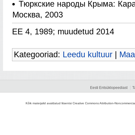
Тюркские народы Крыма: Кара
Москва, 2003
EE 4, 1989; muudetud 2014
Kategooriad:
Leedu kultuur
|
Maa
Eesti Entsüklopeediast
T
Kõik materjalid avaldatud litsentsi Creative Commons Attribution-Noncommercial-S