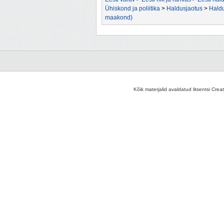
Ühiskond ja poliitika
>
Haldusjaotus
>
Haldu
maakond)
Kõik materjalid avaldatud litsentsi Crea