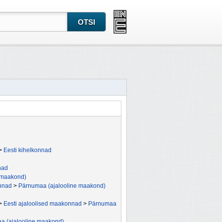
>
Eesti kihelkonnad
nad
 maakond)
onnad
>
Pärnumaa (ajalooline maakond)
>
Eesti ajaloolised maakonnad
>
Pärnumaa
a (ajalooline maakond)