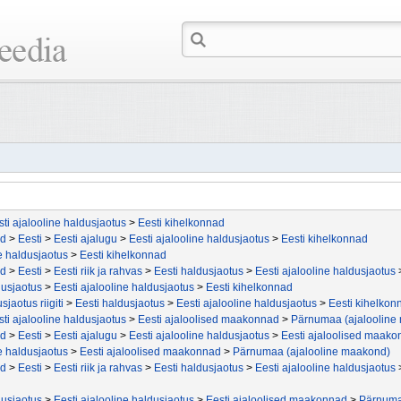
sti ajalooline haldusjaotus
>
Eesti kihelkonnad
id
>
Eesti
>
Eesti ajalugu
>
Eesti ajalooline haldusjaotus
>
Eesti kihelkonnad
ne haldusjaotus
>
Eesti kihelkonnad
id
>
Eesti
>
Eesti riik ja rahvas
>
Eesti haldusjaotus
>
Eesti ajalooline haldusjaotus
dusjaotus
>
Eesti ajalooline haldusjaotus
>
Eesti kihelkonnad
sjaotus riigiti
>
Eesti haldusjaotus
>
Eesti ajalooline haldusjaotus
>
Eesti kihelkon
sti ajalooline haldusjaotus
>
Eesti ajaloolised maakonnad
>
Pärnumaa (ajalooline
id
>
Eesti
>
Eesti ajalugu
>
Eesti ajalooline haldusjaotus
>
Eesti ajaloolised maak
ne haldusjaotus
>
Eesti ajaloolised maakonnad
>
Pärnumaa (ajalooline maakond)
id
>
Eesti
>
Eesti riik ja rahvas
>
Eesti haldusjaotus
>
Eesti ajalooline haldusjaotus
dusjaotus
>
Eesti ajalooline haldusjaotus
>
Eesti ajaloolised maakonnad
>
Pärnuma