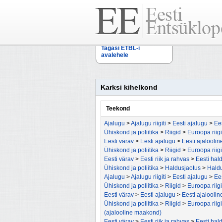
Tagasi ETBL-i
avalehele
Karksi kihelkond
Teekond
Ajalugu
>
Ajalugu riigiti
>
Eesti ajalugu
>
Ee
Ühiskond ja poliitika
>
Riigid
>
Euroopa riig
Eesti värav
>
Eesti ajalugu
>
Eesti ajalooli
Ühiskond ja poliitika
>
Riigid
>
Euroopa riig
Eesti värav
>
Eesti riik ja rahvas
>
Eesti hal
Ühiskond ja poliitika
>
Haldusjaotus
>
Haldu
Ajalugu
>
Ajalugu riigiti
>
Eesti ajalugu
>
Ee
Ühiskond ja poliitika
>
Riigid
>
Euroopa riig
Eesti värav
>
Eesti ajalugu
>
Eesti ajalooli
Ühiskond ja poliitika
>
Riigid
>
Euroopa riig
(ajalooline maakond)
Eesti värav
>
Eesti riik ja rahvas
>
Eesti hal