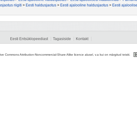
sjaotus riigiti
>
Eesti haldusjaotus
>
Eesti ajalooline haldusjaotus
>
Eesti ajalool
Eesti Entsüklopeediast
Tagasiside
Kontakt
tive Commons Attribution-Noncommercial-Share Alike licence alusel, v.a kui on märgitud teisiti.