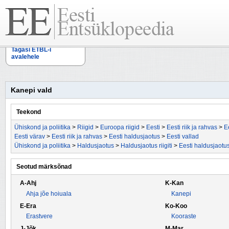
Tagasi ETBL-i
avalehele
Kanepi vald
Teekond
Ühiskond ja poliitika
>
Riigid
>
Euroopa riigid
>
Eesti
>
Eesti riik ja rahvas
>
E
Eesti värav
>
Eesti riik ja rahvas
>
Eesti haldusjaotus
>
Eesti vallad
Ühiskond ja poliitika
>
Haldusjaotus
>
Haldusjaotus riigiti
>
Eesti haldusjaotu
Seotud märksõnad
A-Ahj
K-Kan
Ahja jõe hoiuala
Kanepi
E-Era
Ko-Koo
Erastvere
Kooraste
J-Jõk
M-Mar