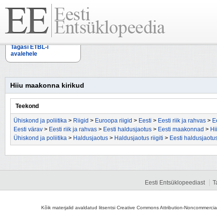
Tagasi ETBL-i
avalehele
Hiiu maakonna kirikud
Teekond
Ühiskond ja poliitika
>
Riigid
>
Euroopa riigid
>
Eesti
>
Eesti riik ja rahvas
>
E
Eesti värav
>
Eesti riik ja rahvas
>
Eesti haldusjaotus
>
Eesti maakonnad
>
Hi
Ühiskond ja poliitika
>
Haldusjaotus
>
Haldusjaotus riigiti
>
Eesti haldusjaotu
Eesti Entsüklopeediast
T
Kõik materjalid avaldatud litsentsi Creative Commons Attribution-Noncommercial-S