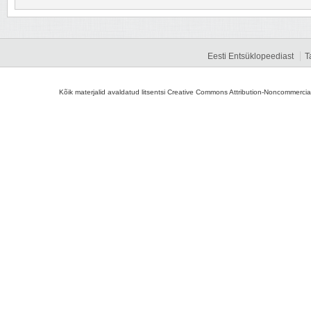
Eesti Entsüklopeediast
T
Kõik materjalid avaldatud litsentsi Creative Commons Attribution-Noncommercial-S