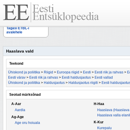
Tagasi ETBL-i
avalehele
Haaslava vald
Teekond
Ühiskond ja poliitika
>
Riigid
>
Euroopa riigid
>
Eesti
>
Eesti riik ja rahvas
>
E
Eesti värav
>
Eesti riik ja rahvas
>
Eesti haldusjaotus
>
Eesti vallad
Ühiskond ja poliitika
>
Haldusjaotus
>
Haldusjaotus riigiti
>
Eesti haldusjaotu
Seotud märksõnad
A-Aar
H-Haa
Aardla
Haaslava (Haaslava 
Haaslava valla elani
Ag-Age
K-Kur
Age oru hoiuala
Kurepalu