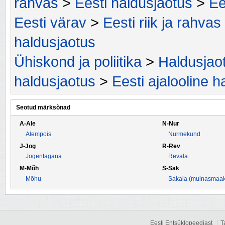
rahvas
>
Eesti haldusjaotus
>
Ee
Eesti värav
>
Eesti riik ja rahvas
haldusjaotus
Ühiskond ja poliitika
>
Haldusjao
haldusjaotus
>
Eesti ajalooline h
Seotud märksõnad
A-Ale
N-Nur
Alempois
Nurmekund
J-Jog
R-Rev
Jogentagana
Revala
M-Mõh
S-Sak
Mõhu
Sakala (muinasmaa
Eesti Entsüklopeediast
T