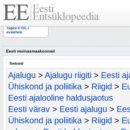
Tagasi ETBL-i
avalehele
Eesti muinasmaakonnad
Teekond
Ajalugu
>
Ajalugu riigiti
>
Eesti a
Ühiskond ja poliitika
>
Riigid
>
Eu
Eesti ajalooline haldusjaotus
Eesti värav
>
Eesti ajalugu
>
Ees
Ühiskond ja poliitika
>
Riigid
>
Eu