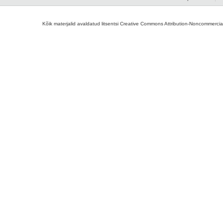
Kõik materjalid avaldatud litsentsi Creative Commons Attribution-Noncommercial-S