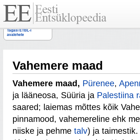
Tagasi ETBL-i
avalehele
Vahemere maad
Vahemere maad,
Pürenee
,
Apenn
ja lääneosa,
Süüria
ja
Palestiina 
saared; laiemas mõttes kõik Va
pinnamood, vahemereline ehk me
niiske ja pehme
talv
) ja taimestik