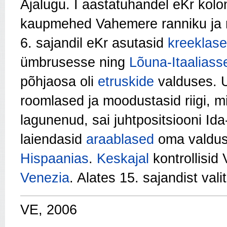
Ajalugu. I aastatuhandel eKr kolo
kaupmehed Vahemere ranniku ja r
6. sajandil eKr asutasid
kreeklas
ümbrusesse ning
Lõuna-Itaaliass
põhjaosa oli
etruskide
valduses. U
roomlased ja moodustasid riigi, m
lagunenud, sai juhtpositsiooni Id
laiendasid
araablased
oma valdu
Hispaanias
.
Keskajal
kontrollisi
Venezia
. Alates 15. sajandist va
VE, 2006