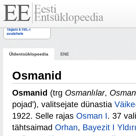
Tagasi ETBL-i
avalehele
Üldentsüklopeedia
ENE
Osmanid
Osmanid
(trg
Osmanlılar
,
Osman 
pojad'), valitsejate dünastia
Väike
1922. Selle rajas
Osman I
. 37 val
tähtsaimad
Orhan
,
Bayezit I Yldır