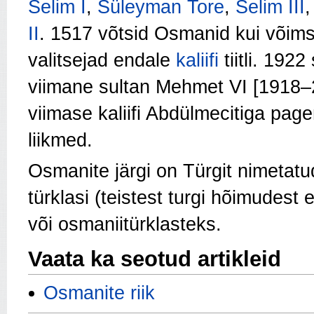
Selim I
,
Süleyman Tore
,
Selim III
II
. 1517 võtsid Osmanid kui võimsa
valitsejad endale
kaliifi
tiitli. 1922
viimane sultan Mehmet VI [1918–
viimase kaliifi Abdülmecitiga pag
liikmed.
Osmanite järgi on Türgit nimetatu
türklasi (teistest turgi hõimudest
või osmaniitürklasteks.
Vaata ka seotud artikleid
Osmanite riik