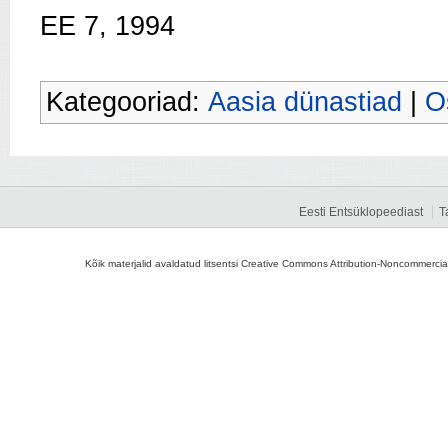
EE 7, 1994
Kategooriad:
Aasia dünastiad
|
O
Eesti Entsüklopeediast
T
Kõik materjalid avaldatud litsentsi Creative Commons Attribution-Noncommercial-S