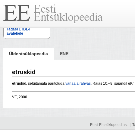
Tagasi ETBL-i
avalehele
Üldentsüklopeedia
ENE
etruskid
etruskid,
selgitamata päritoluga
vanaaja
rahvas
. Rajas 10.–8. sajandil eKr
VE, 2006
Eesti Entsüklopeediast
T