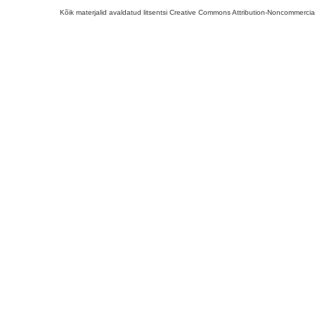
Kõik materjalid avaldatud litsentsi Creative Commons Attribution-Noncommercial-S