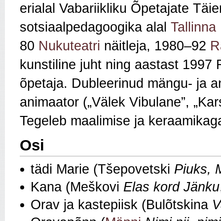
erialal Vabariikliku Õpetajate Täi
sotsiaalpedagoogika alal
Tallinna
80
Nukuteatri
näitleja, 1980–92
R
kunstiline juht ning aastast 1997 
õpetaja. Dubleerinud mängu- ja an
animaator („Välek Vibulane”, „K
Tegeleb maalimise ja keraamikag
Osi
tädi Marie (Tšepovetski
Piuks, 
Kana (Meškovi
Elas kord Jänku
Orav ja kastepiisk (Bulõtskina
V