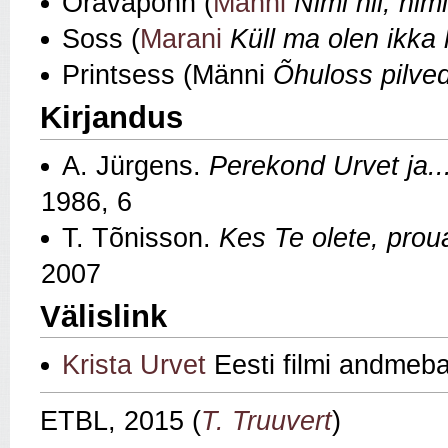
Oravapõnn (
Männi
Nimi nii, nim
Soss (
Marani
Küll ma olen ikka
Printsess (Männi
Õhuloss pilved
Kirjandus
A. Jürgens.
Perekond Urvet ja..
1986, 6
T. Tõnisson.
Kes Te olete, prou
2007
Välislink
Krista Urvet
Eesti filmi andmeb
ETBL, 2015 (
T. Truuvert
)