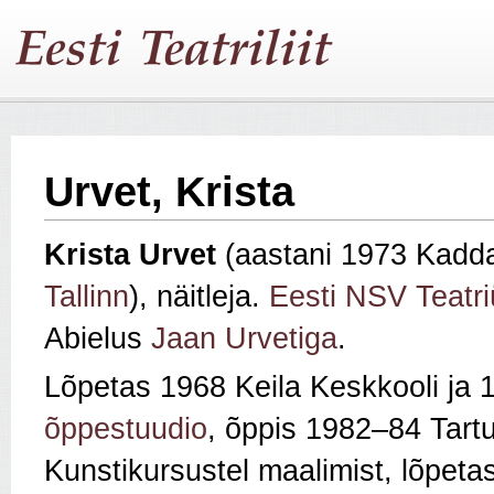
Urvet, Krista
Krista Urvet
(aastani 1973 Kadda
Tallinn
), näitleja.
Eesti NSV Teatr
Abielus
Jaan Urvetiga
.
Lõpetas 1968 Keila Keskkooli ja
õppestuudio
, õppis 1982–84 Tar
Kunstikursustel maalimist, lõpeta