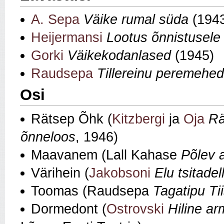
A. Sepa
Väike rumal süda
(194
Heijermansi
Lootus õnnistusele
Gorki
Väikekodanlased
(1945)
Raudsepa
Tillereinu peremehed
Osi
Rätsep Õhk (
Kitzbergi
ja
Oja
Rä
õnneloos
, 1946)
Maavanem (Lall Kahase
Põlev 
Värihein (
Jakobsoni
Elu tsitadell
Toomas (Raudsepa
Tagatipu T
Dormedont (
Ostrovski
Hiline a