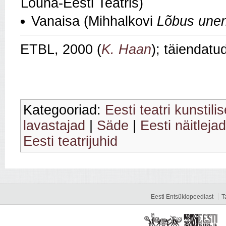
Lõuna‑Eesti Teatris)
Vanaisa (Mihhalkovi
Lõbus une
ETBL, 2000 (
K. Haan
); täiendatu
Kategooriad:
Eesti teatri kunstili
lavastajad
|
Säde
|
Eesti näitlejad
Eesti teatrijuhid
Eesti Entsüklopeediast
T