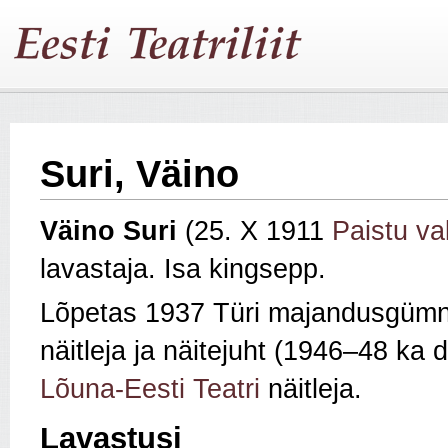
Suri, Väino
Väino Suri
(25. X 1911
Paistu va
lavastaja. Isa kingsepp.
Lõpetas 1937 Türi majandusgümna
näitleja ja näitejuht (1946–48 ka d
Lõuna‑Eesti Teatri
näitleja.
Lavastusi