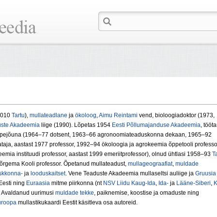
 2010
Tartu
),
mullateadlane
ja
ökoloog
,
Aimu Reintami
vend, bioloogiadoktor (1973,
uste Akadeemia
liige (1990). Lõpetas 1954
Eesti Põllumajanduse Akadeemia
, tööt
õppejõuna (1964–77 dotsent, 1963–66 agronoomiateaduskonna dekaan, 1965–92
taja, aastast 1977 professor, 1992–94 ökoloogia ja agrokeemia õppetooli professo
emia instituudi professor, aastast 1999 emeriitprofessor), olnud ühtlasi 1958–93
T
õrgema Kooli professor. Õpetanud mullateadust,
mullageograafiat
,
muldade
skkonna-
ja
looduskaitset
. Vene Teaduste Akadeemia mullaseltsi auliige ja
Gruusia
Eesti ning
Euraasia
mitme piirkonna (nt
NSV Liidu
Kaug-Ida
,
Ida-
ja
Lääne-Siberi
,
K
. Avaldanud uurimusi
muldade tekke
, paiknemise, koostise ja omaduste ning
uroopa
mullastikukaardi Eestit käsitleva osa autoreid.