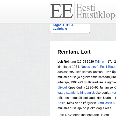
Tagasi ETBL-i
avalehele
Reintam, Loit
Loit Reintam
(12. XI 1929
Tallinn
– 17. I
kinnitatud 1974,
Novosibirsk
),
Eesti Tead
aastast 1953 sealsamas, aastast 1956 
mullateaduse ja agrokeemia kateedri juha
juhataja, 1994–99 mullateaduse ja agroke
ülikooli
õppejõud ja 1986–92 Juhtimise K
kaardistamist
ja
hindamist
, ökoloogiat,
ke
põllumajandusülikooli audoktor. Uurinud 
Aasia
, Kesk-Vene kõrgustiku)
mullastikku
mullateaduse ajaloo ja ökoloogia alalt.
E
Eesti NSV teeneline teadlane (1989).