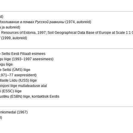
id)
золивание в почвах Русской равнины
(1974, autoreid)
 ja autoreid)
 Resources of Estonia, 1997; Soil Geographical Data Base of Europe at Scale 1:1 
d
(1999, autoreid)
Seltsi Eesti Filiaali esimees
u liige (1993–1997 aseesimees)
gu liige
 Seltsi (ÜMS) liige
1971–77 asepresident)
ste Liidu (IUSS) liige
joni liige mullateaduse alal
 (ESSC) liige
iku (ESBN) liige, kontaktisik Eestis
onksmedal (1967)
3)