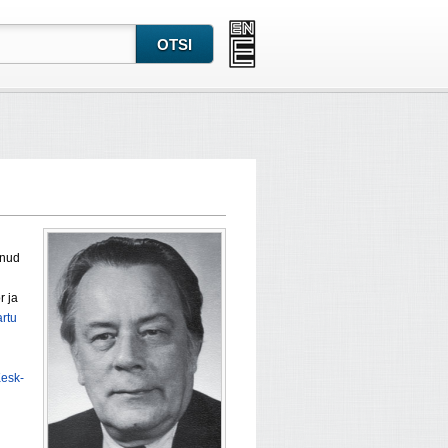
anud
r ja
artu
esk-