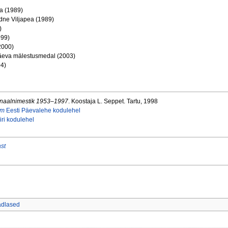
a (1989)
dne Viljapea (1989)
)
999)
2000)
päeva mälestusmedal (2003)
04)
sonaalnimestik 1953–1997
. Koostaja L. Seppet. Tartu, 1998
am
Eesti Päevalehe kodulehel
ri kodulehel
st
adlased