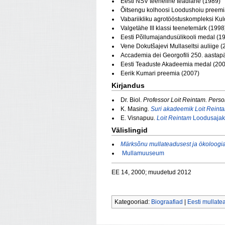
Eesti NSV teeneline teadlane (1989)
Õitsengu kolhoosi Loodushoiu preemi
Vabariikliku agrotööstuskompleksi Kul
Valgetähe III klassi teenetemärk (1998
Eesti Põllumajandusülikooli medal (1
Vene Dokutšajevi Mullaseltsi auliige (
Accademia dei Georgofili 250. aasta
Eesti Teaduste Akadeemia medal (20
Eerik Kumari preemia (2007)
Kirjandus
Dr. Biol.
Professor Loit Reintam. Per
K. Masing.
Suri akadeemik Loit Reint
E. Visnapuu.
Loit Reintam
Loodusajaki
Välislingid
Märksõnu mullateadusest ja ökoloogia
Mullamuuseum
EE 14, 2000; muudetud 2012
Kategooriad:
Biograafiad
|
Eesti mullate