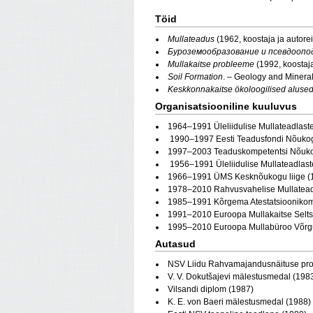
Töid
Mullateadus
(1962, koostaja ja autore
Буроземообразование и псевдоопод
Mullakaitse probleeme
(1992, koostaja
Soil Formation
. – Geology and Mineral
Keskkonnakaitse ökoloogilised aluse
Organisatsiooniline kuuluvus
1964–1991 Üleliidulise Mullateadlaste 
1990–1997 Eesti Teadusfondi Nõukog
1997–2003 Teaduskompetentsi Nõuko
1956–1991 Üleliidulise Mullateadlaste
1966–1991 ÜMS Kesknõukogu liige (
1978–2010 Rahvusvahelise Mullateadla
1985–1991 Kõrgema Atestatsioonikomis
1991–2010 Euroopa Mullakaitse Seltsi
1995–2010 Euroopa Mullabüroo Võrgust
Autasud
NSV Liidu Rahvamajandusnäituse pr
V. V. Dokutšajevi mälestusmedal (198
Vilsandi diplom (1987)
K. E. von Baeri mälestusmedal (1988)