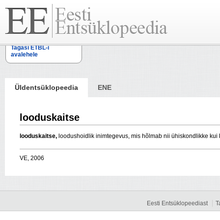
Tagasi ETBL-i
avalehele
Üldentsüklopeedia
ENE
looduskaitse
looduskaitse,
loodushoidlik inimtegevus, mis hõlmab nii ühiskondlikke kui 
VE, 2006
Eesti Entsüklopeediast
T