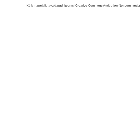
Kõik materjalid avaldatud litsentsi Creative Commons Attribution-Noncommercial-S