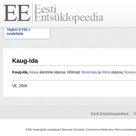
Tagasi ETBL-i
avalehele
Kaug-Ida
Kaug-Ida,
Aasia
äärmine idaosa. Hõlmab
Venemaa
ja
Hiina
idaosa,
Korea
VE, 2006
Eesti Entsüklopeediast
T
Kõik materjalid avaldatud litsentsi Creative Commons Attribution-Noncommercial-S