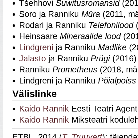
Tšehhovi
Suwitusromansid
(201
Soro ja Ranniku
Müra
(2011, mä
Rodari ja Ranniku
Telefonilood
(
Heinsaare
Mineraalide lood
(20
Lindgreni
ja Ranniku
Madlike
(2
Jalasto
ja Ranniku
Prügi
(2016)
Ranniku
Prometheus
(2018, män
Lindgreni ja Ranniku
Pöialpoiss
Välislinke
Kaido Rannik
Eesti Teatri Agent
Kaido Rannik
Miksteatri kodule
ETBL, 2014 (
T. Truuvert
); täiend