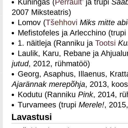
Kuningas (
Perrault’
ja trupi
Saab
2007 Miksteatris)
Lomov (
Tšehhovi
Miks mitte abi
Mefistofeles ja Arlecchino (trup
1. näitleja (Ranniku ja
Tootsi
Ku
Laulik, Karu, Rebane ja Ahjualu
jutud
, 2012, rühmatöö)
Georg, Asaphus, Illaenus, Kratta
Ajarännak merepõhja
, 2013, koo
Kodutu (Ranniku
Pink
, 2014, r
Turvamees (trupi
Merele!
, 2015
Lavastusi