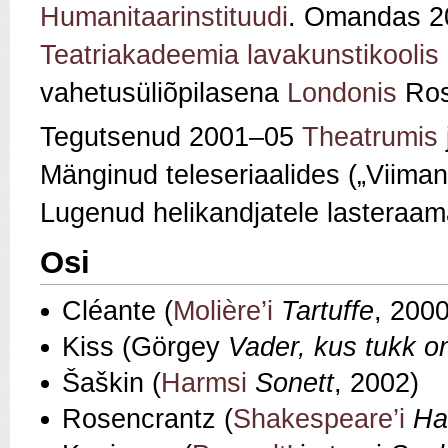
Humanitaarinstituudi
. Omandas 
Teatriakadeemia lavakunstikoolis
vahetusüliõpilasena
Londonis
Rose
Tegutsenud 2001–05
Theatrumis
Mänginud teleseriaalides („Viima
Lugenud helikandjatele lasteraa
Osi
Cléante (
Molière’i
Tartuffe
, 2000
Kiss (Görgey
Vader, kus tukk o
Šaškin (
Harmsi
Sonett
, 2002)
Rosencrantz (
Shakespeare’i
Ha