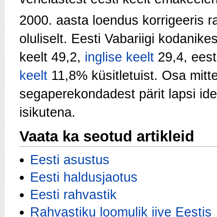
2000. aasta loendus korrigeeris 
oluliselt. Eesti Vabariigi kodanik
keelt 49,2,
inglise keelt
29,4, eest
keelt
11,8% küsitletuist. Osa mitte
segaperekondadest pärit lapsi iden
isikutena.
Vaata ka seotud artikleid
Eesti asustus
Eesti haldusjaotus
Eesti rahvastik
Rahvastiku loomulik iive Eestis