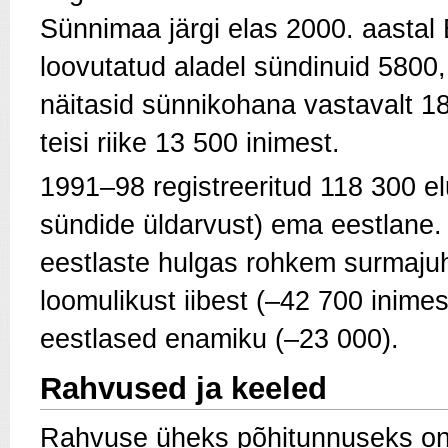
Sünnimaa järgi elas 2000. aastal
loovutatud aladel sündinuid 580
näitasid sünnikohana vastavalt 18
teisi riike 13 500 inimest.
1991–98 registreeritud 118 300 el
sündide üldarvust) ema eestlane
eestlaste hulgas rohkem surmajuh
loomulikust iibest (–42 700 inime
eestlased enamiku (–23 000).
Rahvused ja keeled
Rahvuse üheks põhitunnuseks o