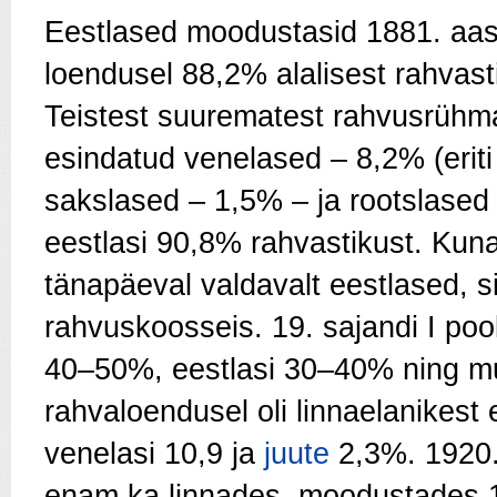
Eestlased moodustasid 1881. aast
loendusel 88,2% alalisest rahvasti
Teistest suurematest rahvusrühma
esindatud venelased – 8,2% (erit
sakslased – 1,5% – ja rootslased 
eestlasi 90,8% rahvastikust. Kun
tänapäeval valdavalt eestlased, sii
rahvuskoosseis. 19. sajandi I pool
40–50%, eestlasi 30–40% ning mu
rahvaloendusel oli linnaelanikest 
venelasi 10,9 ja
juute
2,3%. 1920.–
enam ka linnades, moodustades 