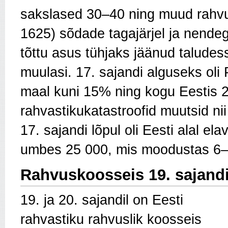
sakslased 30–40 ning muud rahv
1625) sõdade tagajärjel ja nend
tõttu asus tühjaks jäänud talude
muulasi. 17. sajandi alguseks oli
maal kuni 15% ning kogu Eestis 2
rahvastikukatastroofid muutsid ni
17. sajandi lõpul oli Eesti alal e
umbes 25 000, mis moodustas 6–7
Rahvuskoosseis 19. sajandi
19. ja 20. sajandil on Eesti
rahvastiku rahvuslik koosseis