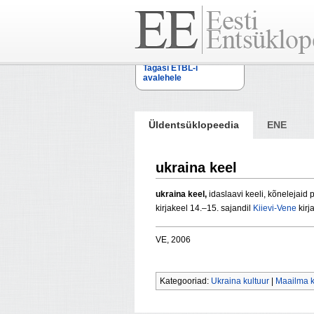
Tagasi ETBL-i
avalehele
Üldentsüklopeedia
ENE
ukraina keel
ukraina keel,
idaslaavi keeli, kõnelejaid
kirjakeel
14.–15. sajandil
Kiievi-Vene
kirj
VE, 2006
Kategooriad:
Ukraina kultuur
|
Maailma 