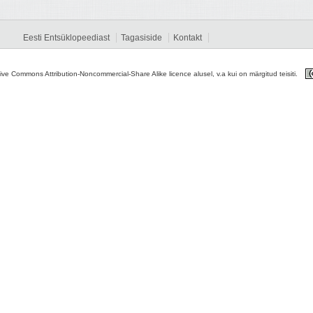
Eesti Entsüklopeediast
Tagasiside
Kontakt
tive Commons Attribution-Noncommercial-Share Alike licence alusel, v.a kui on märgitud teisiti.