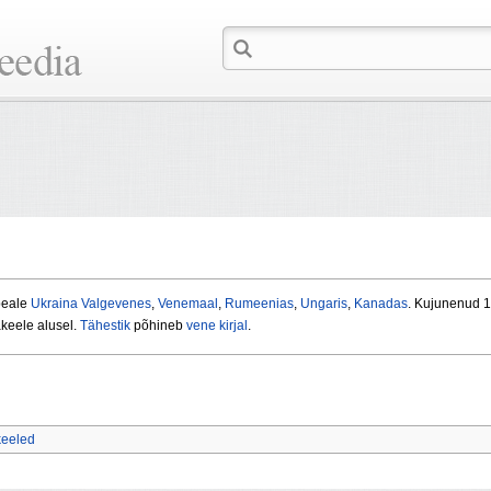
 peale
Ukraina
Valgevenes
,
Venemaal
,
Rumeenias
,
Ungaris
,
Kanadas
. Kujunenud 1
akeele alusel.
Tähestik
põhineb
vene kirjal
.
keeled