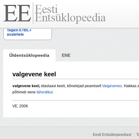
Tagasi ETBL-i
avalehele
Üldentsüklopeedia
ENE
valgevene keel
valgevene keel,
idaslaavi keeli, kõnelejad peamiselt
Valgevenes
. Hakkas 
põhineb vene
tähestikul
.
VE, 2006
Eesti Entsüklopeediast
T