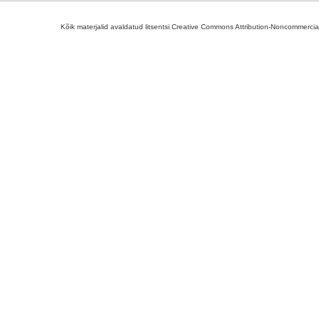
Kõik materjalid avaldatud litsentsi Creative Commons Attribution-Noncommercial-S