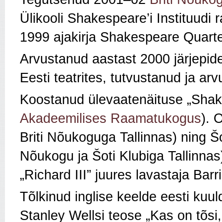
Ülikooli Shakespeare’i Instituudi
1999
ajakirja Shakespeare Quarte
Arvustanud aastast 2000 järjepid
Eesti teatrites, tutvustanud ja ar
Koostanud ülevaatenäituse „Sha
Akadeemilises Raamatukogus
). 
Briti Nõukoguga Tallinnas) ning Šo
Nõukogu ja Šoti Klubiga Tallinna
„Richard III” juures lavastaja Barr
Tõlkinud inglise keelde eesti kuu
Stanley Wellsi teose „Kas on tõs