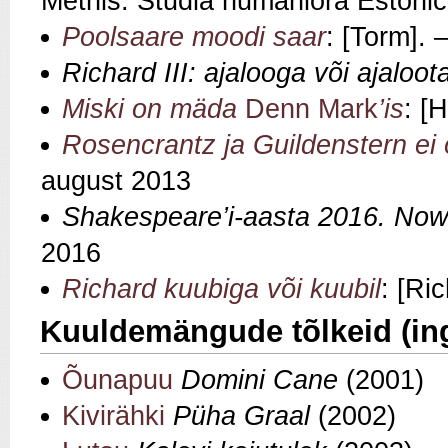
Methis.
Studia humaniora Estonic
Poolsaare moodi saar
: [Torm]. 
Richard III: ajalooga või ajaloot
Miski on mäda
Denn Mark
’is
: [
Rosencrantz ja Guildenstern ei
august 2013
Shakespeare
’i
-aasta 2016. Now 
2016
Richard kuubiga või kuubil
: [Ric
Kuuldemängude tõlkeid (ing
Õunapuu
Domini Cane
(2001)
Kivirähki
Püha Graal
(2002)