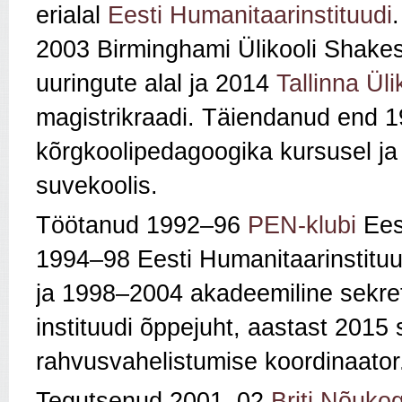
erialal
Eesti Humanitaarinstituudi
2003 Birminghami Ülikooli Shakesp
uuringute alal
ja 2014
Tallinna Üli
magistrikraadi. Täiendanud end 1
kõrgkoolipedagoogika kursusel ja 
suvekoolis.
Töötanud 1992–96
PEN-klubi
Eest
1994–98 Eesti Humanitaarinstituu
ja 1998–2004 akadeemiline sekretä
instituudi õppejuht, aastast 2015
rahvusvahelistumise koordinaator
Tegutsenud 2001–02
Briti Nõuko