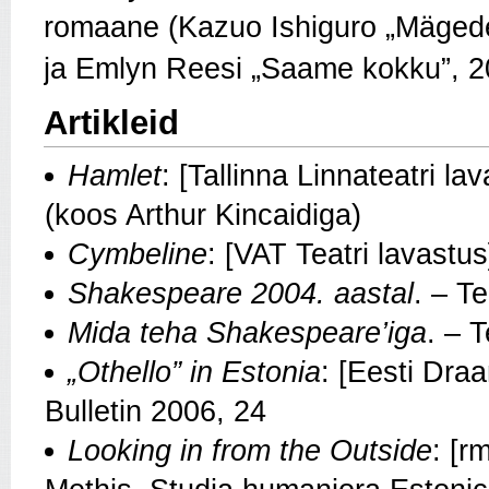
romaane (Kazuo Ishiguro „Mägede
ja Emlyn Reesi „Saame kokku”, 2
Artikleid
Hamlet
: [Tallinna Linnateatri l
(koos Arthur Kincaidiga)
Cymbeline
: [VAT Teatri lavastu
Shakespeare 2004. aastal
. – T
Mida teha Shakespeare’iga
. – 
„Othello” in Estonia
: [Eesti Dra
Bulletin 2006, 24
Looking in from the Outside
: [r