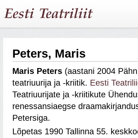
Peters, Maris
Maris Peters
(aastani 2004 Pähn
teatriuurija ja -kriitik.
Eesti Teatrili
Teatriuurijate ja -kriitikute Ühend
renessansiaegse draamakirjandus
Petersiga.
Lõpetas 1990 Tallinna 55. keskkoo