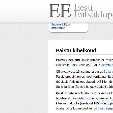
Tagasi ETBL-i
avalehele
Paistu kihelkond
Paistu kihelkond
(saksa Kirchspiel Paist
Halliste
ja
Pärsti valla
osi, ulatus
Heimtali
Oli arvatavasti 13. sajandi alguses
Sakala
Paistu preestrit on esimest korda mainitu
rüüstasid Paistut leedulased, 1481 tungi
Sultsi ja
Õisu
. Talusid hakati varakult pär
Paistu kihelkond oli rahvusliku liikumise ke
tegutsesid
Jaan Adamson
ning vennad
A
kihelkonnakoolis (asutatud 1854) on õpp
õpetanud ja loometööd teinud
Jaan Ber