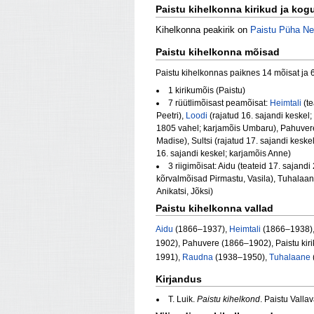
Paistu kihelkonna kirikud ja ko
Kihelkonna peakirik on
Paistu Püha Nei
Paistu kihelkonna mõisad
Paistu kihelkonnas paiknes 14 mõisat ja 6
1 kirikumõis (Paistu)
7 rüütlimõisast peamõisat:
Heimtali
(te
Peetri),
Loodi
(rajatud 16. sajandi keskel
1805 vahel; karjamõis Umbaru), Pahuvere 
Madise), Sultsi (rajatud 17. sajandi keske
16. sajandi keskel; karjamõis Anne)
3 riigimõisat: Aidu (teateid 17. sajandi 
kõrvalmõisad Pirmastu, Vasila), Tuhalaane
Anikatsi, Jõksi)
Paistu kihelkonna vallad
Aidu
(1866–1937),
Heimtali
(1866–1938)
1902), Pahuvere (1866–1902), Paistu kiri
1991),
Raudna
(1938–1950),
Tuhalaane
Kirjandus
T. Luik.
Paistu kihelkond
. Paistu Valla