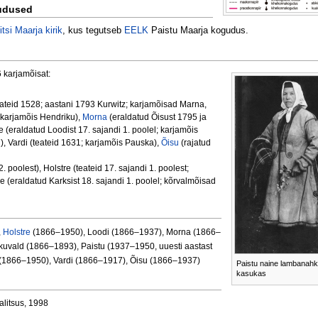
gudused
tsi Maarja kirik
, kus tegutseb
EELK
Paistu Maarja kogudus.
 karjamõisat:
ateid 1528; aastani 1793 Kurwitz; karjamõisad Marna,
; karjamõis Hendriku),
Morna
(eraldatud Õisust 1795 ja
(eraldatud Loodist 17. sajandi 1. poolel; karjamõis
l), Vardi (teateid 1631; karjamõis Pauska),
Õisu
(rajatud
2. poolest), Holstre (teateid 17. sajandi 1. poolest;
 (eraldatud Karksist 18. sajandi 1. poolel; kõrvalmõisad
,
Holstre
(1866–1950), Loodi (1866–1937), Morna (1866–
kuvald (1866–1893), Paistu (1937–1950, uuesti aastast
(1866–1950), Vardi (1866–1917), Õisu (1866–1937)
Paistu naine lambanah
kasukas
valitsus, 1998