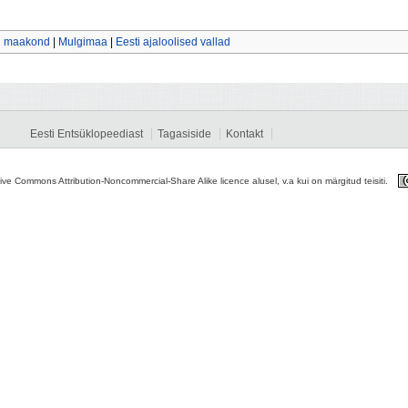
di maakond
|
Mulgimaa
|
Eesti ajaloolised vallad
Eesti Entsüklopeediast
Tagasiside
Kontakt
tive Commons Attribution-Noncommercial-Share Alike licence alusel, v.a kui on märgitud teisiti.