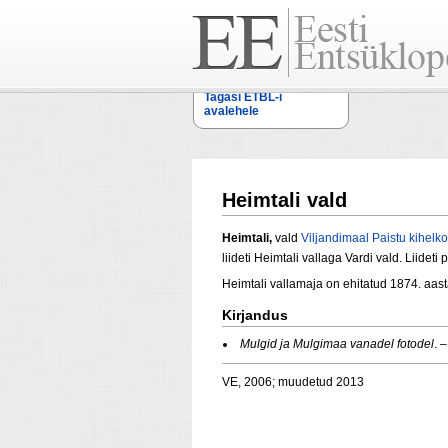
Tagasi ETBL-i
avalehele
Heimtali vald
Heimtali,
vald
Viljandimaal
Paistu kihelk
liideti Heimtali vallaga Vardi vald. Liideti
Heimtali vallamaja on ehitatud 1874. aas
Kirjandus
Mulgid ja Mulgimaa vanadel fotodel
. 
VE, 2006; muudetud 2013