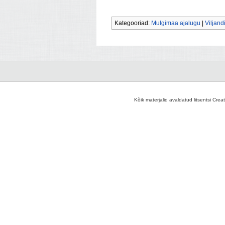
Kategooriad:
Mulgimaa ajalugu
|
Viljan
Kõik materjalid avaldatud litsentsi Crea