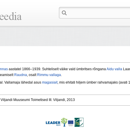
onnas
aastatel 1866–1939. Suhteliselt väike vald ümbritses rõngana
Aidu valla
Laan
 peamiselt
Raudna
, osalt
Rimmu vallaga
.
tal. Vallamaja lähedal asus
magasiait
, mis ehitati hiljem ümber rahvamajaks (avati 
– Viljandi Muuseumi Toimetised III. Viljandi, 2013