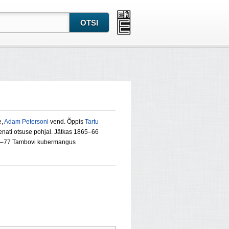
e,
Adam Petersoni
vend. Õppis
Tartu
senati otsuse pohjal. Jätkas 1865–66
870–77 Tambovi kubermangus