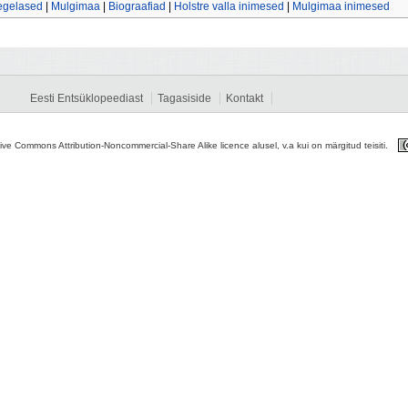
tegelased
|
Mulgimaa
|
Biograafiad
|
Holstre valla inimesed
|
Mulgimaa inimesed
Eesti Entsüklopeediast
Tagasiside
Kontakt
tive Commons Attribution-Noncommercial-Share Alike licence alusel, v.a kui on märgitud teisiti.