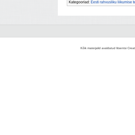
Kategooriad:
Eesti rahvusliku liikumise 
Kõik materjalid avaldatud litsentsi Crea