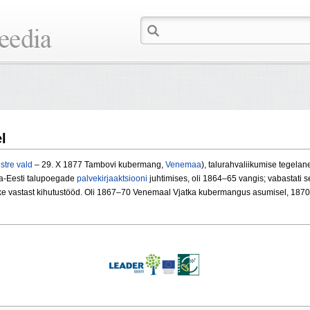
l
stre vald
– 29. X 1877 Tambovi kubermang,
Venemaa
), talurahvaliikumise tegelan
a-Eesti talupoegade
palvekirjaaktsiooni
juhtimises, oli 1864–65 vangis; vabastati 
snike vastast kihutustööd. Oli 1867–70 Venemaal Vjatka kubermangus asumisel, 1