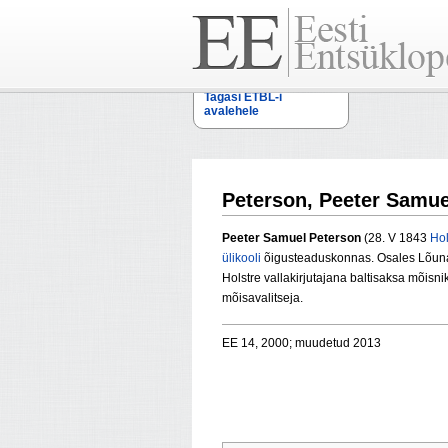
Tagasi ETBL-i
avalehele
Peterson, Peeter Samue
Peeter Samuel Peterson
(28. V 1843
Hol
ülikooli
õigusteaduskonnas. Osales Lõun
Holstre vallakirjutajana baltisaksa mõi
mõisavalitseja.
EE 14, 2000; muudetud 2013